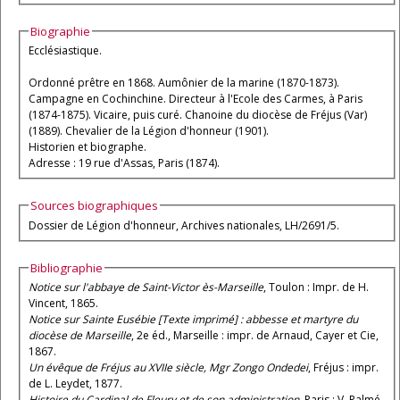
Biographie
Ecclésiastique.
Ordonné prêtre en 1868. Aumônier de la marine (1870-1873).
Campagne en Cochinchine. Directeur à l'Ecole des Carmes, à Paris
(1874-1875). Vicaire, puis curé. Chanoine du diocèse de Fréjus (Var)
(1889). Chevalier de la Légion d'honneur (1901).
Historien et biographe.
Adresse : 19 rue d'Assas, Paris (1874).
Sources biographiques
Dossier de Légion d'honneur, Archives nationales, LH/2691/5.
Bibliographie
Notice sur l'abbaye de Saint-Victor ès-Marseille
, Toulon : Impr. de H.
Vincent, 1865.
Notice sur Sainte Eusébie [Texte imprimé] : abbesse et martyre du
diocèse de Marseille
, 2e éd., Marseille : impr. de Arnaud, Cayer et Cie,
1867.
Un évêque de Fréjus au XVIIe siècle, Mgr Zongo Ondedei
, Fréjus : impr.
de L. Leydet, 1877.
Histoire du Cardinal de Fleury et de son administration
, Paris : V. Palmé,