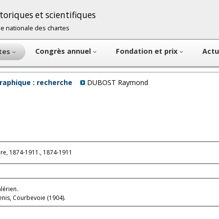
oriques et scientifiques
cole nationale des chartes
Congrès annuel
Fondation et prix
Actu
ntes
raphique : recherche
DUBOST Raymond
e, 1874-1911., 1874-1911
lérien.
enis, Courbevoie (1904).