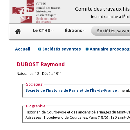
Comité des travaux hist
Institut rattaché à l’É
Le CTHS
Éditions
Sociétés sava
Accueil
Sociétés savantes
Annuaire prosopog
DUBOST
Raymond
Naissance: 18 - Décès: 1911
Société(s)
Société de l'histoire de Paris et de l'Île-de-France
: membr
Biographie
Historien de Courbevoie et des anciens pèlerinages du Mont-Va
Adresses : 1 boulevard de Courcelles, Paris (1875) ; 130 Saint-D