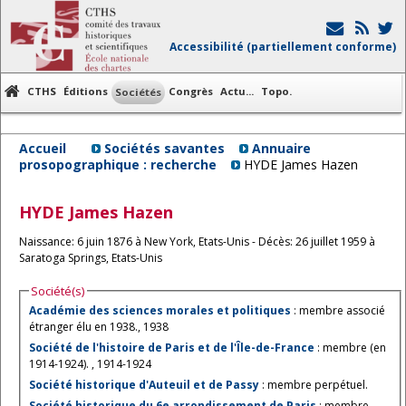
Accessibilité (partiellement conforme)
CTHS
Éditions
Congrès
Actu...
Topo.
Sociétés
Accueil
Sociétés savantes
Annuaire
prosopographique : recherche
HYDE James Hazen
HYDE
James Hazen
Naissance: 6 juin 1876 à New York, Etats-Unis - Décès: 26 juillet 1959 à
Saratoga Springs, Etats-Unis
Société(s)
Académie des sciences morales et politiques
: membre associé
étranger élu en 1938., 1938
Société de l'histoire de Paris et de l'Île-de-France
: membre (en
1914-1924). , 1914-1924
Société historique d'Auteuil et de Passy
: membre perpétuel.
Société historique du 6e arrondissement de Paris
: membre