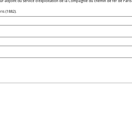
teur-adjoint du service d’exploitation de la Compagnie du chemin de fer de Par
ris (1882).