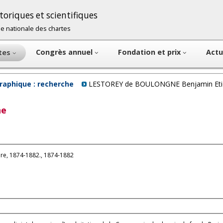
oriques et scientifiques
cole nationale des chartes
Congrès annuel
Fondation et prix
Actu
ntes
raphique : recherche
LESTOREY de BOULONGNE Benjamin Eti
ne
e, 1874-1882., 1874-1882