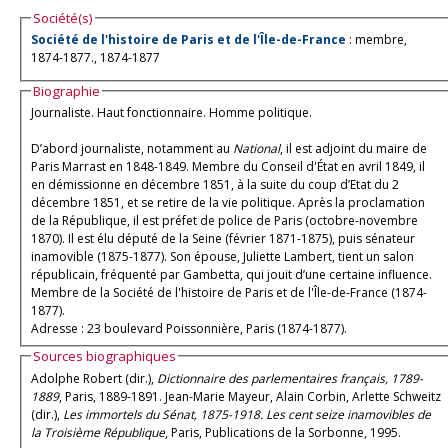
Société(s)
Société de l'histoire de Paris et de l'Île-de-France
: membre,
1874-1877., 1874-1877
Biographie
Journaliste. Haut fonctionnaire. Homme politique.
D’abord journaliste, notamment au
National
, il est adjoint du maire de
Paris Marrast en 1848-1849. Membre du Conseil d'État en avril 1849, il
en démissionne en décembre 1851, à la suite du coup d’Etat du 2
décembre 1851, et se retire de la vie politique. Après la proclamation
de la République, il est préfet de police de Paris (octobre-novembre
1870). Il est élu député de la Seine (février 1871-1875), puis sénateur
inamovible (1875-1877). Son épouse, Juliette Lambert, tient un salon
républicain, fréquenté par Gambetta, qui jouit d’une certaine influence.
Membre de la Société de l'histoire de Paris et de l'Île-de-France (1874-
1877).
Adresse : 23 boulevard Poissonnière, Paris (1874-1877).
Sources biographiques
Adolphe Robert (dir.),
Dictionnaire des parlementaires français, 1789-
1889
, Paris, 1889-1891. Jean-Marie Mayeur, Alain Corbin, Arlette Schweitz
(dir.),
Les immortels du Sénat, 1875-1918. Les cent seize inamovibles de
la Troisième République
, Paris, Publications de la Sorbonne, 1995.