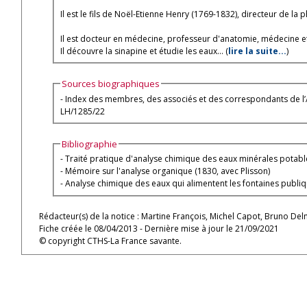
Il est le fils de Noël-Etienne Henry (1769-1832), directeur de 
Il est docteur en médecine, professeur d'anatomie, médecine e
Il découvre la sinapine et étudie les eaux... (
lire la suite...
)
Sources biographiques
- Index des membres, des associés et des correspondants de l’A
LH/1285/22
Bibliographie
- Traité pratique d'analyse chimique des eaux minérales potable
- Mémoire sur l'analyse organique (1830, avec Plisson)
- Analyse chimique des eaux qui alimentent les fontaines publi
Rédacteur(s) de la notice : Martine François, Michel Capot, Bruno De
Fiche créée le 08/04/2013 - Dernière mise à jour le 21/09/2021
© copyright CTHS-La France savante.