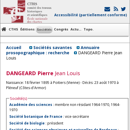
Accessibilité (partiellement conforme)
CTHS
Éditions
Congrès
Actu...
Topo.
Sociétés
Accueil
Sociétés savantes
Annuaire
prosopographique : recherche
DANGEARD Pierre Jean
Louis
DANGEARD
Pierre
Jean Louis
Naissance: 18 février 1895 à Poitiers (Vienne) - Décès: 23 août 1970 à
Pléneuf (Côtes-d'Armor)
Société(s)
Académie des sciences
: membre non résidant 1964-1970, 1964-
1970
Société botanique de France
: vice-secrétaire
Société de biologie
: président
Société des sciences physiques et naturelles de Bordeaux
: