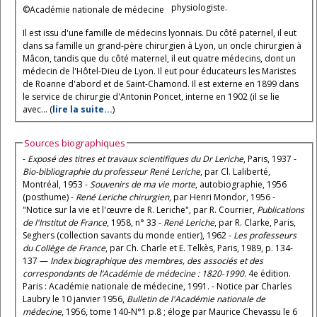
physiologiste.
©Académie nationale de médecine
Il est issu d'une famille de médecins lyonnais. Du côté paternel, il eut
dans sa famille un grand-père chirurgien à Lyon, un oncle chirurgien à
Mâcon, tandis que du côté maternel, il eut quatre médecins, dont un
médecin de l'Hôtel-Dieu de Lyon. Il eut pour éducateurs les Maristes
de Roanne d'abord et de Saint-Chamond. Il est externe en 1899 dans
le service de chirurgie d'Antonin Poncet, interne en 1902 (il se lie
avec... (
lire la suite...
)
Sources biographiques
-
Exposé des titres et travaux scientifiques du Dr Leriche
, Paris, 1937 -
Bio-bibliographie du professeur René Leriche
, par Cl. Laliberté,
Montréal, 1953 -
Souvenirs de ma vie morte
, autobiographie, 1956
(posthume) -
René Leriche chirurgien
, par Henri Mondor, 1956 -
"Notice sur la vie et l'œuvre de R. Leriche", par R. Courrier,
Publications
de l'Institut de France
, 1958, n° 33 -
René Leriche
, par R. Clarke, Paris,
Seghers (collection savants du monde entier), 1962 -
Les professeurs
du Collège de France
, par Ch. Charle et E. Telkès, Paris, 1989, p. 134-
137 —
Index biographique des membres, des associés et des
correspondants de l’Académie de médecine : 1820-1990
. 4e édition.
Paris : Académie nationale de médecine, 1991. - Notice par Charles
Laubry le 10 janvier 1956,
Bulletin de l'Académie nationale de
médecine
, 1956, tome 140-N°1 p.8 ; éloge par Maurice Chevassu le 6