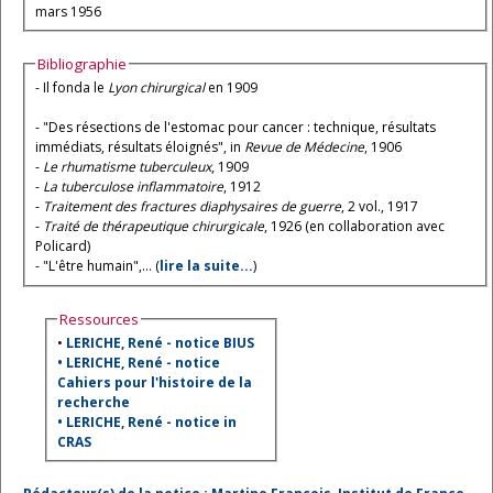
mars 1956
Bibliographie
- Il fonda le
Lyon chirurgical
en 1909
- "Des résections de l'estomac pour cancer : technique, résultats
immédiats, résultats éloignés", in
Revue de Médecine
, 1906
-
Le rhumatisme tuberculeux
, 1909
-
La tuberculose inflammatoire
, 1912
-
Traitement des fractures diaphysaires de guerre
, 2 vol., 1917
-
Traité de thérapeutique chirurgicale
, 1926 (en collaboration avec
Policard)
- "L'être humain",... (
lire la suite...
)
Ressources
•
LERICHE, René - notice BIUS
•
LERICHE, René - notice
Cahiers pour l'histoire de la
recherche
•
LERICHE, René - notice in
CRAS