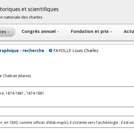
oriques et scientifiques
cole nationale des chartes
Congrès annuel
Fondation et prix
Actu
ntes
raphique : recherche
FAYOLLE Louis Charles
e Chaltrait (Marne)
e, 1874-1881., 1874-1881
, en 1830, comme officier d’état-major), il s’oriente vers l'archéologie ; il est 