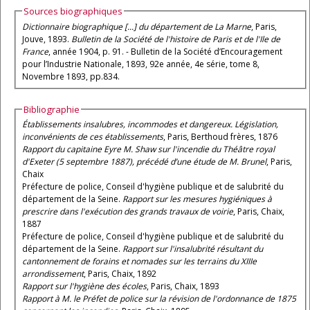
Sources biographiques
Dictionnaire biographique [...] du département de La Marne
, Paris,
Jouve, 1893.
Bulletin de la Société de l'histoire de Paris et de l'Ile de
France
, année 1904, p. 91. - Bulletin de la Société d’Encouragement
pour l’Industrie Nationale, 1893, 92e année, 4e série, tome 8,
Novembre 1893, pp.834.
Bibliographie
Établissements insalubres, incommodes et dangereux. Législation,
inconvénients de ces établissements
, Paris, Berthoud frères, 1876
Rapport du capitaine Eyre M. Shaw sur l'incendie du Théâtre royal
d'Exeter (5 septembre 1887), précédé d’une étude de M. Brunel
, Paris,
Chaix
Préfecture de police, Conseil d'hygiène publique et de salubrité du
département de la Seine.
Rapport sur les mesures hygiéniques à
prescrire dans l'exécution des grands travaux de voirie
, Paris, Chaix,
1887
Préfecture de police, Conseil d'hygiène publique et de salubrité du
département de la Seine.
Rapport sur l'insalubrité résultant du
cantonnement de forains et nomades sur les terrains du XIIIe
arrondissement
, Paris, Chaix, 1892
Rapport sur l'hygiène des écoles
, Paris, Chaix, 1893
Rapport à M. le Préfet de police sur la révision de l'ordonnance de 1875