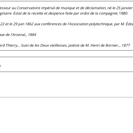
ofesseur au Conservatoire impérial de musique et de déclamation, né le 25 janvi
naire. Estat de la recette et despence faite par ordre de la compagnie
, 1880
e 22 et le 29 juin 1862 aux conférences de l'Association polytechnique, par M. Édou
que de l'Arsenal,
, 1884
 Thierry... Suivi de les Deux vieillesses, poésie de M. Henri de Bornier..
, 1877
]