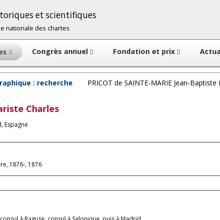
oriques et scientifiques
cole nationale des chartes
Congrès annuel
Fondation et prix
Actua
tes
raphique : recherche
PRICOT de SAINTE-MARIE Jean-Baptiste E
ariste Charles
d, Espagne
e, 1876-, 1876
star, à Tunis, vice-consul à Raguse, consul à Salonique, puis à Madrid.