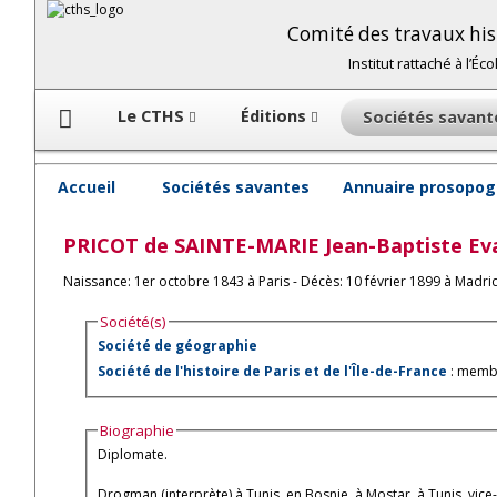
Comité des travaux hist
Institut rattaché à l’É
Le CTHS
Éditions
Sociétés savan
Accueil
Sociétés savantes
Annuaire prosopog
PRICOT de SAINTE-MARIE
Jean-Baptiste Ev
Naissance: 1er octobre 1843 à Paris - Décès: 10 février 1899 à Madri
Société(s)
Société de géographie
Société de l'histoire de Paris et de l'Île-de-France
: membr
Biographie
Diplomate.
Drogman (interprète) à Tunis, en Bosnie, à Mo