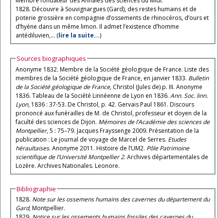
Membre fondateur des Annales des sciences du Midi.
1828. Découvre à Souvignargues (Gard), des restes humains et de
poterie grossière en compagnie d’ossements de rhinocéros, d’ours et
d’hyène dans un même limon. Il admet l’existence d’homme
antédiluvien,... (
lire la suite...
)
Sources biographiques
Anonyme 1832. Membre de la Société géologique de France. Liste des
membres de la Société géologique de France, en janvier 1833.
Bulletin
de la Société géologique de France
, Christol (Jules de) p. III. Anonyme
1836. Tableau de la Société Linnéenne de Lyon en 1836.
Ann. Soc. linn.
Lyon
, 1836 : 37-53. De Christol, p. 42. Gervais Paul 1861. Discours
prononcé aux funérailles de M. de Christol, professeur et doyen de la
faculté des sciences de Dijon.
Mémoires de l’Académie des sciences de
Montpellier
, 5 : 75–79. Jacques Frayssenge 2009. Présentation de la
publication : Le journal de voyage de Marcel de Serres.
Etudes
héraultaises
. Anonyme 2011. Histoire de l’UM2.
Pôle Patrimoine
scientifique de l’Université Montpellier 2
. Archives départementales de
Lozère. Archives Nationales. Leonore.
Bibliographie
1828.
Note sur les ossemens humains des cavernes du département du
Gard
, Montpellier.
1829,
Notice sur les ossements humains fossiles des cavernes du