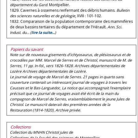
département du Gard
. Montpellier.
1829. Cavernes à ossemens renfermant des débris humains.
Bulletin
des sciences naturelles et de géologie
, XVIII : 101-102.
1832. Comparaison de la population contemporaine des mammifères
de deux bassins tertiaires du département de l'Hérault.
Ann. Sci.
Indust. du... (
lire la suite...
)
Papiers du savant
Note sur de nouveaux gisements d'ichtyosaurus, de plésiosaurus et de
crocodiles
par MM. Marcel de Serres et de Christol, manuscrit de M. de
Serres, 11 pp. In-fol., vers 1826-1828. Archives départementales de
Lozère Archives départementales de Lozère.
Le journal de voyage de Marcel de Serres
. 21 pages in quarto sans
couverture contenait un intéressant journal de voyages à travers les
Causses et le Bas-Languedoc. La notice qui accompagnait l’exemplaire
précisait que ce journal de voyages avait été écrit de la main du
compagnon de Marcel de Serres, vraisemblablement le jeune Jules de
Christol. Le manuscrit daterait des premières années de la
Restauration (1814-1820). Archive privée.
Collections
Collection du MNHN Christol jules de
Collections de la faculté des sciences de Montpellier