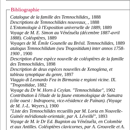
Bibliographie
Catalogue de la famille des Temnochilides,
, 1888
Descriptions de Temnochilides nouveaux,
, 1888
L'Entomologie à l'Exposition universelle de 1889
, 1889
Voyage de M. E. Simon au Vénézuéla (décembre 1887-avril
1888). Coléoptères
, 1889
Voyages de M. Émile Gounelle au Brésil. Temnochilides
, 1889
atalogus Temnochilidum (seu Trogositidum) inter annos 1758-
1900
, 1900
Description d'une espèce nouvelle de coléoptères de la famille
des Temnochilides
, 1898
Description de deux espèces nouvelles de Xenoglena, et
tableau synoptique du genre
, 1897
Viaggio di Leonardo Fea in Birmania e regioni vicine. IX.
"Trogositidae
, 1882
Voyage du Dr W. Horn à Ceylan. "Temnochilidae"
, 1902
Contribution à l'étude de la faune entomologique de Sumatra
(côte ouest : Indrapoera, vice-résidence de Païnan). (Voyage
de M. J.-L. Weyers.)
, 1900
"Liste des Temnochilides recueillis par M. Loria en Nouvelle-
Guinée méridionale-orientale, par A. Léveillé"
, 1893
Voyage de M. le Dr Ed. Bugnion au Vénézuéla, en Colombie
et aux Antilles. Coléoptères clavicornes, par A. Grouvelle et A.