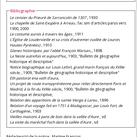
Bibliographie
Le censier du Prieuré de Sarrancolin de 1307
, 1930
La chapelle de Saint-Exupère à Arreau
, fac sim d'articles parus vers
1900, 2000
Le costume aurois à travers les âges
, 1911
L'Église de Loudervieille et sa croix d'outremer (vallée de Louron,
Hautes-Pyrénées)
, 1910
Glanes historiques, par l'abbé François Marsan,.
, 1898
La Neste autrefois et aujourd'hui,
, 1903, "Bulletin de géographie
historique et descriptive"
Notice biographique sur Louis Lefort, grand marin français du XVIIIe
siècle,
, 1909, "Bulletin de géographie historique et descriptive"
Eth pastorat ena vath d'aura
,
Un projet de route transpyrénéenne pour relier directement Paris et
Madrid, à la fin du XVIIIe siècle,
, 1900, "Bulletin de géographie
historique et descriptive,
Relation des apparitions de la sainte Vierge à Lareu
, 1896
Relation d'un voyage fait en 1751 à Madagascar, par Louis Fort, de
Carthagène.
, 1903
Vieilles maisons à pans de bois dans la vallée d'Aure
, sd
La visite du maréchal Foch dans la vallée d'Aure
, sd
Rédacteur(s) de la notice : Martine François