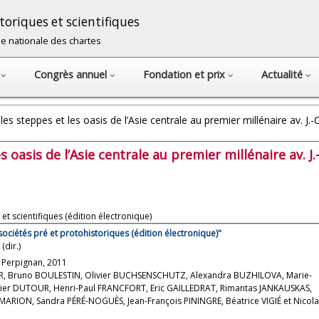
oriques et scientifiques
cole nationale des chartes
s
Congrès annuel
Fondation et prix
Actualité
es steppes et les oasis de l’Asie centrale au premier millénaire av. J.-C
 oasis de l’Asie centrale au premier millénaire av. J.-
et scientifiques (édition électronique)
sociétés pré et protohistoriques (édition électronique)"
dir.)
, Perpignan, 2011
ER, Bruno BOULESTIN, Olivier BUCHSENSCHUTZ, Alexandra BUZHILOVA, Marie-
ier DUTOUR, Henri-Paul FRANCFORT, Eric GAILLEDRAT, Rimantas JANKAUSKAS,
RION, Sandra PÉRÉ-NOGUÈS, Jean-François PININGRE, Béatrice VIGIÉ et Nicola