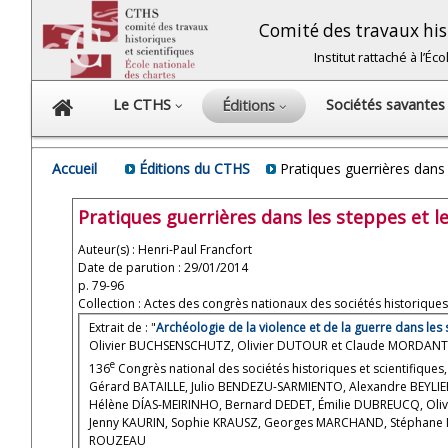
Comité des travaux hist
Institut rattaché à l’É
Le CTHS
Sociétés savante
Éditions
Accueil
Éditions du CTHS
Pratiques guerrières dans l
Pratiques guerrières dans les steppes et les
Auteur(s) : Henri-Paul Francfort
Date de parution : 29/01/2014
p. 79-96
Collection : Actes des congrès nationaux des sociétés historiques 
Extrait de : "
Archéologie de la violence et de la guerre dans les 
Olivier BUCHSENSCHUTZ, Olivier DUTOUR et Claude MORDANT (
e
136
Congrès national des sociétés historiques et scientifiques
Gérard BATAILLE, Julio BENDEZU-SARMIENTO, Alexandre BEYLI
Hélène DÍAS-MEIRINHO, Bernard DEDET, Émilie DUBREUCQ, Oliv
Jenny KAURIN, Sophie KRAUSZ, Georges MARCHAND, Stéphane MA
ROUZEAU