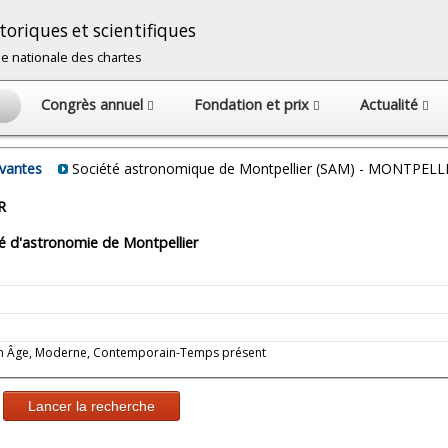
oriques et scientifiques
cole nationale des chartes
Congrès annuel
Fondation et prix
Actualité
avantes
Société astronomique de Montpellier (SAM) - MONTPELL
R
té d'astronomie de Montpellier
oyen Âge, Moderne, Contemporain-Temps présent
Lancer la recherche