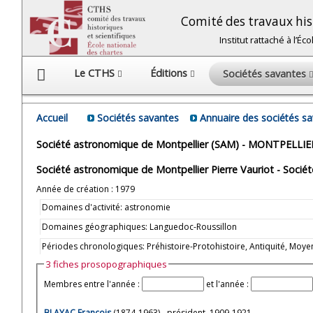
Comité des travaux hist
Institut rattaché à l’É
Le CTHS
Éditions
Sociétés savantes
Accueil
Sociétés savantes
Annuaire des sociétés s
Société astronomique de Montpellier (SAM) - MONTPELLIE
Société astronomique de Montpellier Pierre Vauriot - Socié
Année de création : 1979
Domaines d'activité: astronomie
Domaines géographiques: Languedoc-Roussillon
Périodes chronologiques: Préhistoire-Protohistoire, Antiquité, M
3 fiches prosopographiques
Membres entre l'année :
et l'année :
BLAYAC François
(1874-1963) - président, 1909-1921