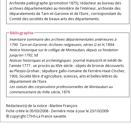
Archiviste paléographe (promotion 1875), rédacteur au bureau des
archives départementales au ministère de l'intérieur, archiviste des
déparatements de Tarn-et-Garonne et de l'Eure., correspondant du
Comité des sociétés de beaux-arts des départements.
Bibliographie
Inventaire sommaire des archives départementales antérieures à
1790. Tarn-et-Garonne. Archives religieuses, séries G et H
, 1894
Notice historique sur le collège de Montauban, depuis sa fondation
jusqu'en 1792
, sd
Notices historiques et archéologiques
: Journal manuscrit et inédit de
l'année 1777 ; un procès au XIVe siècle ; objets de bronze découverts
au Plessis-Grohan ; sépulture gallo-romaine de Ferrière-Haut-Clocher,
1903, Société libre d'agriculture, sciences, arts et belles-lettres du
département de l'Eure
Les statuts des corporations professionnelles de Montauban au
commencement du XVIIe siècle
, 1876
Rédacteur(s) de la notice : Martine François
Fiche créée le 05/03/2008 - Dernière mise à jour le 23/10/2009
© copyright CTHS-La France savante.