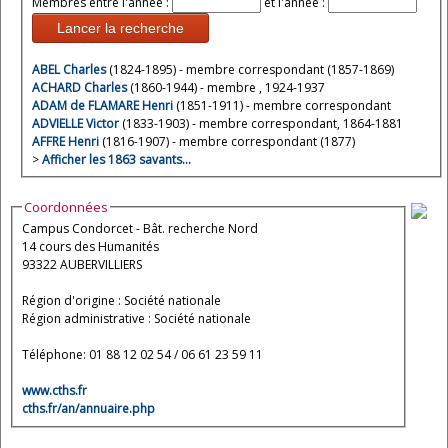
Membres entre l'année :
et l'année :
Lancer la recherche
ABEL Charles
(1824-1895) - membre correspondant (1857-1869)
ACHARD Charles
(1860-1944) - membre , 1924-1937
ADAM de FLAMARE Henri
(1851-1911) - membre correspondant
ADVIELLE Victor
(1833-1903) - membre correspondant, 1864-1881
AFFRE Henri
(1816-1907) - membre correspondant (1877)
>
Afficher les 1863 savants…
Coordonnées
Campus Condorcet - Bât. recherche Nord
14 cours des Humanités
93322 AUBERVILLIERS
Région d'origine : Société nationale
Région administrative : Société nationale
Téléphone: 01 88 12 02 54 / 06 61 23 59 11
www.cths.fr
cths.fr/an/annuaire.php