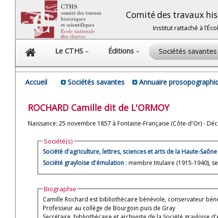
Comité des travaux hist
Institut rattaché à l’É
Le CTHS
Éditions
Sociétés savante
Accueil
Sociétés savantes
Annuaire prosopographiq
ROCHARD
Camille
dit
de L'ORMOY
Naissance: 25 novembre 1857 à Fontaine-Française (Côte-d'Or) - Déc
Société(s)
Société d'agriculture, lettres, sciences et arts de la Haute-Saône
Société grayloise d'émulation
: membre titulaire (1915-1940), se
Biographie
Camille Rochard est bibliothécaire bénévole, conservateur bén
Professeur au collège de Bourgoin puis de Gray
Secrétaire, bibliothécaire et archiviste de la Société grayloise d