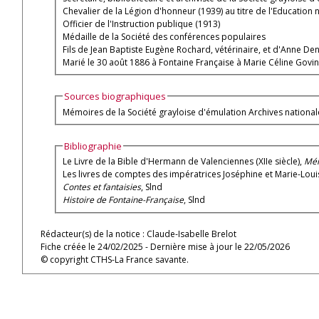
Chevalier de la Légion d'honneur (1939) au titre de l'Education 
Officier de l'Instruction publique (1913)
Médaille de la Société des conférences populaires
Fils de Jean Baptiste Eugène Rochard, vétérinaire, et d'Anne De
Marié le 30 août 1886 à Fontaine Française à Marie Céline Govi
Sources biographiques
Mémoires de la Société grayloise d'émulation Archives nationa
Bibliographie
Le Livre de la Bible d'Hermann de Valenciennes (XIIe siècle),
Mém
Les livres de comptes des impératrices Joséphine et Marie-Loui
Contes et fantaisies
, Slnd
Histoire de Fontaine-Française
, Slnd
Rédacteur(s) de la notice : Claude-Isabelle Brelot
Fiche créée le 24/02/2025 - Dernière mise à jour le 22/05/2026
© copyright CTHS-La France savante.