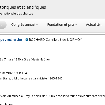
oriques et scientifiques
cole nationale des chartes
Congrès annuel
Fondation et prix
Actualité
s
ue : recherche
ROCHARD Camille dit de L'ORMOY
ès: 7 mars 1940 à Gray (Haute-Saône)
: Membre, 1908-1940
crétaire, bibliothécaire et archiviste, 1915-1940
évole du musée à Gray (à partir de 1908) et conservateur des Monuments histo
'émulation