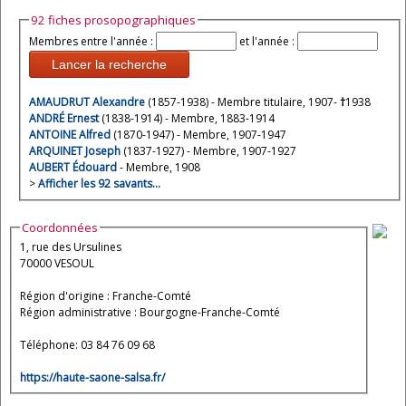
92 fiches prosopographiques
Membres entre l'année :
et l'année :
Lancer la recherche
AMAUDRUT Alexandre
(1857-1938) - Membre titulaire, 1907-
†
1938
ANDRÉ Ernest
(1838-1914) - Membre, 1883-1914
ANTOINE Alfred
(1870-1947) - Membre, 1907-1947
ARQUINET Joseph
(1837-1927) - Membre, 1907-1927
AUBERT Édouard
- Membre, 1908
>
Afficher les 92 savants…
Coordonnées
1, rue des Ursulines
70000 VESOUL
Région d'origine : Franche-Comté
Région administrative : Bourgogne-Franche-Comté
Téléphone: 03 84 76 09 68
https://haute-saone-salsa.fr/