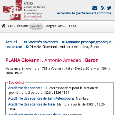
Accessibilité (partiellement conforme)
CTHS
Éditions
Congrès
Actu...
Topo.
Sociétés
Accueil
Sociétés savantes
Annuaire prosopographique :
recherche
PLANA Giovanni , Antonio Amedeo, Baron
PLANA
Giovanni
, Antonio Amedeo
, Baron
Naissance: 8 novembre 1781 à Voghera , Italie - Décès: 20 janvier 1864 à
Turin , Italie
Société(s)
Académie des sciences
: Elu correspondant pour la section de
géométrie, le 2 octobre 1826. , 1826-1864
Académie des sciences de Saint-Pétersbourg
: Membre.
Académie des sciences de Turin
: Membre à partir de 1803. , 1803-
1864
Académie royale des sciences de Prusse
: Membre.