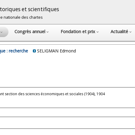
oriques et scientifiques
cole nationale des chartes
Congrès annuel
Fondation et prix
Actualité
s
ue : recherche
SELIGMAN Edmond
t section des sciences économiques et sociales (1904), 1904