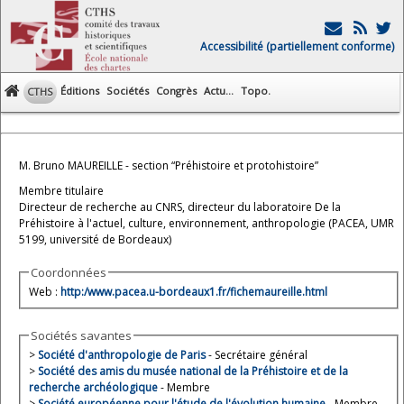
Accessibilité (partiellement conforme)
Éditions
Sociétés
Congrès
Actu...
Topo.
CTHS
M. Bruno MAUREILLE - section “Préhistoire et protohistoire”
Membre titulaire
Directeur de recherche au CNRS, directeur du laboratoire De la
Préhistoire à l'actuel, culture, environnement, anthropologie (PACEA, UMR
5199, université de Bordeaux)
Coordonnées
Web :
http:/www.pacea.u-bordeaux1.fr/fichemaureille.html
Sociétés savantes
>
Société d'anthropologie de Paris
- Secrétaire général
>
Société des amis du musée national de la Préhistoire et de la
recherche archéologique
- Membre
>
Société européenne pour l'étude de l'évolution humaine
- Membre