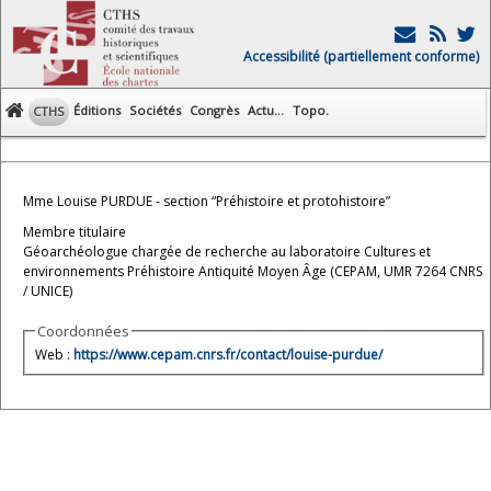
Accessibilité (partiellement conforme)
Éditions
Sociétés
Congrès
Actu...
Topo.
CTHS
Mme Louise PURDUE - section “Préhistoire et protohistoire”
Membre titulaire
Géoarchéologue chargée de recherche au laboratoire Cultures et
environnements Préhistoire Antiquité Moyen Âge (CEPAM, UMR 7264 CNRS
/ UNICE)
Coordonnées
Web :
https://www.cepam.cnrs.fr/contact/louise-purdue/