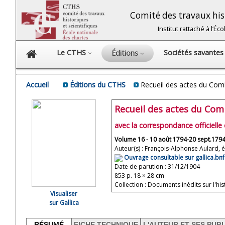
Comité des travaux hist
Institut rattaché à l’É
Le CTHS
Sociétés savante
Éditions
Accueil
Éditions du CTHS
Recueil des actes du Comit
Recueil des actes du Comi
avec la correspondance officielle
Volume 16 - 10 août 1794-20 sept.1794 (
Auteur(s) : François-Alphonse Aulard, é
Ouvrage consultable sur gallica.bnf.
Date de parution : 31/12/1904
853 p. 18 × 28 cm
Collection : Documents inédits sur l'h
Visualiser
sur Gallica
RÉSUMÉ
FICHE TECHNIQUE
L'AUTEUR ET SES PUB