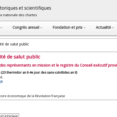
oriques et scientifiques
cole nationale des chartes
s
Congrès annuel
Fondation et prix
Actualité
é de salut public
té de salut public
 des représentants en mission et le registre du Conseil exécutif provi
23 thermidor an II-4e jour des sans-culottides an II)
d.
fr
istoire économique de la Révolution française
LICATIONS