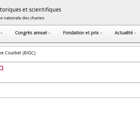
oriques et scientifiques
cole nationale des chartes
s
Congrès annuel
Fondation et prix
Actualité
ave Courbet (BIGC)
C)