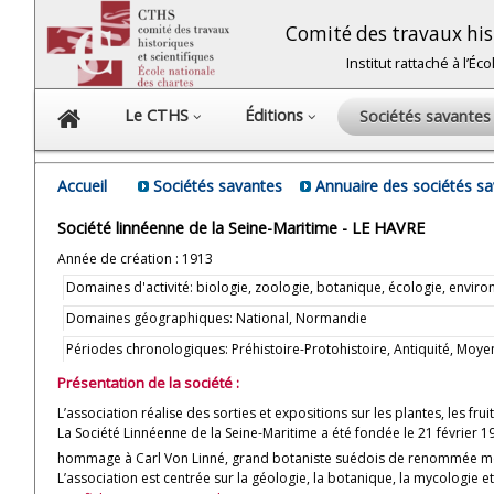
Comité des travaux hist
Institut rattaché à l’É
Le CTHS
Éditions
Sociétés savante
Accueil
Sociétés savantes
Annuaire des sociétés s
Société linnéenne de la Seine-Maritime - LE HAVRE
Année de création : 1913
Domaines d'activité: biologie, zoologie, botanique, écologie, envir
Domaines géographiques: National, Normandie
Périodes chronologiques: Préhistoire-Protohistoire, Antiquité, M
Présentation de la société :
L’association réalise des sorties et expositions sur les plantes, les f
La Société Linnéenne de la Seine-Maritime a été fondée le 21 février 19
hommage à Carl Von Linné, grand botaniste suédois de renommée mo
L’association est centrée sur la géologie, la botanique, la mycologie et