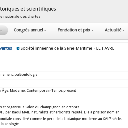
oriques et scientifiques
cole nationale des chartes
Congrès annuel
Fondation et prix
Actualité
s
avantes
Société linnéenne de la Seine-Maritime - LE HAVRE
onnement, paléontologie
oyen Âge, Moderne, Contemporain-Temps présent
ruits et organise le Salon du champignon en octobre.
13 par Raoul MAIL, naturaliste et herboriste réputé. Elle a pris son nom en
e
ndiale considéré comme le père de la botanique moderne au XVIII
siècle.
 la zoologie