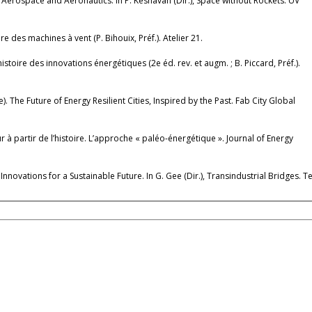
f Aerospace and Aeronautics. In P. Keshavan (Dir.), Space without Rockets. UV
re des machines à vent (P. Bihouix, Préf.). Atelier 21.
e histoire des innovations énergétiques (2e éd. rev. et augm. ; B. Piccard, Préf.).
). The Future of Energy Resilient Cities, Inspired by the Past. Fab City Global
ur à partir de l’histoire. L’approche « paléo-énergétique ». Journal of Energy
 Innovations for a Sustainable Future. In G. Gee (Dir.), Transindustrial Bridges. Te