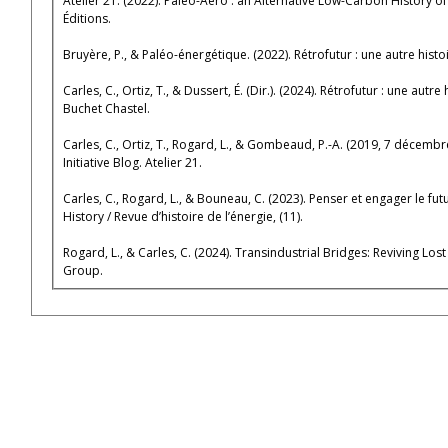
Atelier 21. (2022). Paleo-Aero : an Alternative Low-Carbon History o
Éditions.
Bruyère, P., & Paléo-énergétique. (2022). Rétrofutur : une autre histoi
Carles, C., Ortiz, T., & Dussert, É. (Dir.). (2024). Rétrofutur : une autr
Buchet Chastel.
Carles, C., Ortiz, T., Rogard, L., & Gombeaud, P.-A. (2019, 7 décembre
Initiative Blog. Atelier 21.
Carles, C., Rogard, L., & Bouneau, C. (2023). Penser et engager le fut
History / Revue d’histoire de l’énergie, (11).
Rogard, L., & Carles, C. (2024). Transindustrial Bridges: Reviving Lost
Group.