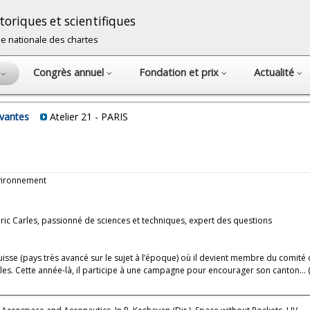
oriques et scientifiques
cole nationale des chartes
Congrès annuel
Fondation et prix
Actualité
s
avantes
Atelier 21 - PARIS
nvironnement
Cédric Carles, passionné de sciences et techniques, expert des questions
uisse (pays très avancé sur le sujet à l’époque) où il devient membre du comité
es. Cette année-là, il participe à une campagne pour encourager son canton... 