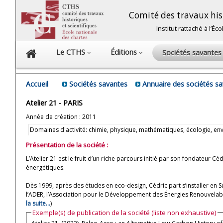
Comité des travaux hist
Institut rattaché à l’É
Le CTHS
Éditions
Sociétés savante
Accueil
Sociétés savantes
Annuaire des sociétés s
Atelier 21 - PARIS
Année de création : 2011
Domaines d'activité: chimie, physique, mathématiques, écologie, e
Présentation de la société :
L’Atelier 21 est le fruit d’un riche parcours initié par son fondateur 
énergétiques.
Dès 1999, après des études en eco-design, Cédric part s’installer en S
l’ADER, l’Association pour le Développement des Énergies Renouvelabl
la suite...
)
Exemple(s) de publication de la société (liste non exhaustive)