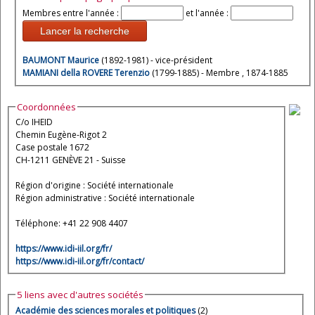
Membres entre l'année :
et l'année :
Lancer la recherche
BAUMONT Maurice
(1892-1981) - vice-président
MAMIANI della ROVERE Terenzio
(1799-1885) - Membre , 1874-1885
Coordonnées
C/o IHEID
Chemin Eugène-Rigot 2
Case postale 1672
CH-1211 GENÈVE 21 - Suisse
Région d'origine : Société internationale
Région administrative : Société internationale
Téléphone: +41 22 908 4407
https://www.idi-iil.org/fr/
https://www.idi-iil.org/fr/contact/
5 liens avec d'autres sociétés
Académie des sciences morales et politiques
(2)