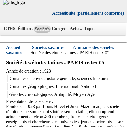
Accessibilité (partiellement conforme)
CTHS
Éditions
Congrès
Actu...
Topo.
Sociétés
Accueil
Sociétés savantes
Annuaire des sociétés
savantes
Société des études latines - PARIS cedex 05
Société des études latines - PARIS cedex 05
Année de création : 1923
Domaines d'activité: histoire générale, sciences littéraires
Domaines géographiques: International, National
Périodes chronologiques: Antiquité, Moyen Âge
Présentation de la société :
Fondée en 1923 par Louis Havet et Jules Mazoureau, la société
réunit des personnes qui s'intéressent au latin ; elle comprend
actuellement environ 400 membres, français et étrangers :
enseignants et chercheurs des universités, jeunes doctorants... Lors
des réunions mensuelles qui ont lieu à la Sorbonne, sont présentées