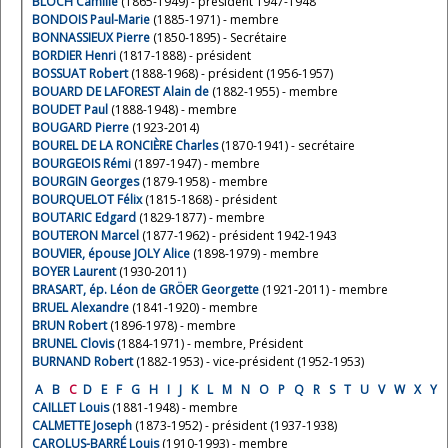
BLOCH Camille
(1865-1949) - président 1947-1948
BONDOIS Paul-Marie
(1885-1971) - membre
BONNASSIEUX Pierre
(1850-1895) - Secrétaire
BORDIER Henri
(1817-1888) - président
BOSSUAT Robert
(1888-1968) - président (1956-1957)
BOUARD DE LAFOREST Alain de
(1882-1955) - membre
BOUDET Paul
(1888-1948) - membre
BOUGARD Pierre
(1923-2014)
BOUREL DE LA RONCIÈRE Charles
(1870-1941) - secrétaire
BOURGEOIS Rémi
(1897-1947) - membre
BOURGIN Georges
(1879-1958) - membre
BOURQUELOT Félix
(1815-1868) - président
BOUTARIC Edgard
(1829-1877) - membre
BOUTERON Marcel
(1877-1962) - président 1942-1943
BOUVIER, épouse JOLY Alice
(1898-1979) - membre
BOYER Laurent
(1930-2011)
BRASART, ép. Léon de GRÖER Georgette
(1921-2011) - membre
BRUEL Alexandre
(1841-1920) - membre
BRUN Robert
(1896-1978) - membre
BRUNEL Clovis
(1884-1971) - membre, Président
BURNAND Robert
(1882-1953) - vice-président (1952-1953)
A
B
C
D
E
F
G
H
I
J
K
L
M
N
O
P
Q
R
S
T
U
V
W
X
Y
CAILLET Louis
(1881-1948) - membre
CALMETTE Joseph
(1873-1952) - président (1937-1938)
CAROLUS-BARRÉ Louis
(1910-1993) - membre