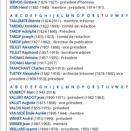
SERVOIS Gustave
(1829-1927) - président d'honneur
STEIN Henri
(1862-1940) - membre ; président, 1914-1915.
A
B
C
D
E
F
G
H
I
J
K
L
M
N
O
P
Q
R
S
T
U
V
W
X
Y
TAILLEMITE Étienne
(1924-2011) - membre, trésorier
TARDIEU Amédée
(1822-1893) - comité de rédaction
TARDIF Adolphe
(1824-1890) - Président
TARDIF Joseph
(1855-1923) - comité de rédaction
TARDIF Jules
(1827-1882) - directeur de publication
TEULET Alexandre
(1807-1866) - vice-président
TEULET Raymond
(1857-1916) - Secrétaire adjoint
THOMAS Antoine
(1857-1935) - Président
THOMAS Marcel
(1917-2017)
TRANCHANT Charles
(1826-1913) - président
TUETEY Alexandre
(1842-1918) - archiviste trésorier (1878-1892), vice-
président (1909-1910), président
A
B
C
D
E
F
G
H
I
J
K
L
M
N
O
P
Q
R
S
T
U
V
W
X
Y
VAISBROT Marc
(1943-2014)
VALLERY-RADOT Jean
(1890-1971) - président (1962-1963)
VALLET Auguste
(1815-1868) - vice-président
VALOIS Noël
(1855-1915) - président
VAN MOÉ Émile Aurèle
(1895-1944) - membre
VERNET André
(1910-1999) - président
VERRIER Jean
(1887-1963) - membre
VIEILLARD Jeanne
(1894-1979) - présidente, 1959-1960