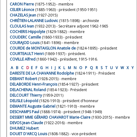
CARON Pierre
(1875-1952) - membre
CELIER Léonce
(1885-1963) - président (1950-1951)
CHAZELAS Jean
(1927-2015)
CHRÉTIEN-LALANNE Ludovic
(1815-1898) - archiviste
CLOULAS Ivan
(1932-2013) - Secrétaire adjoint 1962-1965
COCHERIS Hippolyte
(1829-1882) - membre
COUDERC Camille
(1860-1933) - président
COURAJOD Louis
(1841-1896) - membre
COURDE de MONTAIGLON Anatole de
(1824-1895) - président
COURTEAULT Henri
(1869-1937) - président.
COVILLE Alfred
(1860-1942) - président, 1915-1916.
A
B
C
D
E
F
G
H
I
J
K
L
M
N
O
P
Q
R
S
T
U
V
W
X
Y
DARESTE DE LA CHAVANNE Rodolphe
(1824-1911) - Président
DEBANT Robert
(1928-2015) - membre
DELABORDE Henri-François
(1854-1927) - président
DELACHENAL Roland
(1854-1923) - Président
DELCOURT Thierry
(1959-2011)
DELISLE Léopold
(1826-1910) - président d'honneur
DEMANTE Auguste Gabriel
(1821-1910) - membre
DESCHAMPS Paul
(1888-1974) - président (1948-1949)
DESSERT MME GÉRARD CHAVAROT Marie-Claire
(1930-2015) - membre
DEVOS Jean-Claude
(1922-2016) - membre
DHUMEZ Hubert
DOUET D'ARCQ Louis
(1808-1882) - vice-président