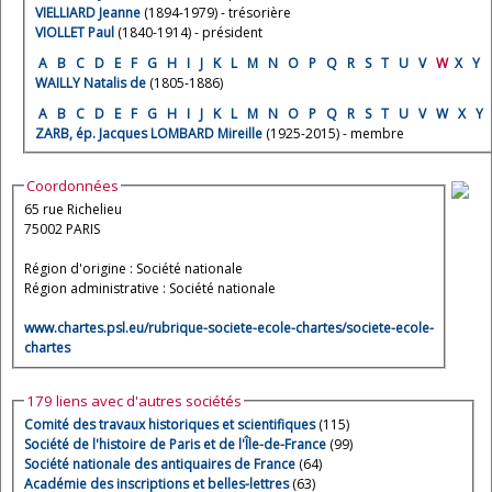
VIELLIARD Jeanne
(1894-1979) - trésorière
VIOLLET Paul
(1840-1914) - président
A
B
C
D
E
F
G
H
I
J
K
L
M
N
O
P
Q
R
S
T
U
V
W
X
Y
WAILLY Natalis de
(1805-1886)
A
B
C
D
E
F
G
H
I
J
K
L
M
N
O
P
Q
R
S
T
U
V
W
X
Y
ZARB, ép. Jacques LOMBARD Mireille
(1925-2015) - membre
Coordonnées
65 rue Richelieu
75002 PARIS
Région d'origine : Société nationale
Région administrative : Société nationale
www.chartes.psl.eu/rubrique-societe-ecole-chartes/societe-ecole-
chartes
179 liens avec d'autres sociétés
Comité des travaux historiques et scientifiques
(115)
Société de l'histoire de Paris et de l'Île-de-France
(99)
Société nationale des antiquaires de France
(64)
Académie des inscriptions et belles-lettres
(63)