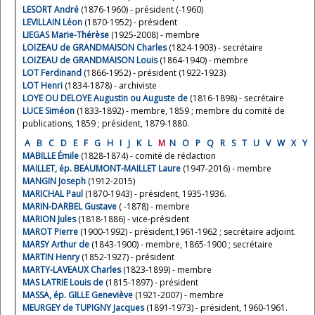
LESORT André
(1876-1960) - président (-1960)
LEVILLAIN Léon
(1870-1952) - président
LIEGAS Marie-Thérèse
(1925-2008) - membre
LOIZEAU de GRANDMAISON Charles
(1824-1903) - secrétaire
LOIZEAU de GRANDMAISON Louis
(1864-1940) - membre
LOT Ferdinand
(1866-1952) - président (1922-1923)
LOT Henri
(1834-1878) - archiviste
LOYE OU DELOYE Augustin ou Auguste de
(1816-1898) - secrétaire
LUCE Siméon
(1833-1892) - membre, 1859 ; membre du comité de
publications, 1859 ; président, 1879-1880.
A
B
C
D
E
F
G
H
I
J
K
L
M
N
O
P
Q
R
S
T
U
V
W
X
Y
MABILLE Émile
(1828-1874) - comité de rédaction
MAILLET, ép. BEAUMONT-MAILLET Laure
(1947-2016) - membre
MANGIN Joseph
(1912-2015)
MARICHAL Paul
(1870-1943) - président, 1935-1936.
MARIN-DARBEL Gustave
( -1878) - membre
MARION Jules
(1818-1886) - vice-président
MAROT Pierre
(1900-1992) - président,1961-1962 ; secrétaire adjoint.
MARSY Arthur de
(1843-1900) - membre, 1865-1900 ; secrétaire
MARTIN Henry
(1852-1927) - président
MARTY-LAVEAUX Charles
(1823-1899) - membre
MAS LATRIE Louis de
(1815-1897) - président
MASSA, ép. GILLE Geneviève
(1921-2007) - membre
MEURGEY de TUPIGNY Jacques
(1891-1973) - président, 1960-1961.