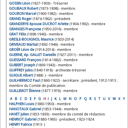
GOSSIN Léon
(1827-1903) - Trésorier
GOUBAUX Robert
(1873-1898) - membre.
GOURON Marcel
(1900-1982) - membre
GRAND Roger
(1874-1962) - président
GRANDERYE épouse DUCROT Arlette
(1904-1992) - membre
GRANGES Françoise
(1950-2016) - membre
GRAT Félix
(1898-1940) - membre
GRESLE-BOUIGNOL Maurice
(1920-2014)
GRIVEAUD Martial
(1892-1946) - membre
GROËR Léon de
(1914-2014) - membre
GUERNE, ép. GALLET Danielle
(1927-2011) - membre
GUESSARD François
(1814-1882) - membre
GUIBERT Joseph
(1869-1943) - membre
GUIFFREY Jules
(1840-1918) - archiviste-trésorier
GUIGUE Albert
(1888- ) - membre
GUILHIERMOZ Paul
(1860-1922) - secrétaire ; président, 1912-1913 ;
membre du Comité de publication.
GUILLEMOT Étienne
(1877-1976) - membre
A
B
C
D
E
F
G
H
I
J
K
L
M
N
O
P
Q
R
S
T
U
V
W
X
Y
HALPHEN Louis
(1880-1950) - membre
HANOTAUX Gabriel
(1853-1944) - membre
HAVET Julien
(1853-1893) - membre du comité de rédaction.
HENRIOT Gabriel
(1880-1965) - président, 1923-1924.
HENRY Patrice
(1913- )