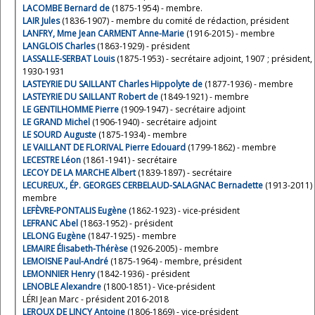
LACOMBE Bernard de
(1875-1954) - membre.
LAIR Jules
(1836-1907) - membre du comité de rédaction, président
LANFRY, Mme Jean CARMENT Anne-Marie
(1916-2015) - membre
LANGLOIS Charles
(1863-1929) - président
LASSALLE-SERBAT Louis
(1875-1953) - secrétaire adjoint, 1907 ; président,
1930-1931
LASTEYRIE DU SAILLANT Charles Hippolyte de
(1877-1936) - membre
LASTEYRIE DU SAILLANT Robert de
(1849-1921) - membre
LE GENTILHOMME Pierre
(1909-1947) - secrétaire adjoint
LE GRAND Michel
(1906-1940) - secrétaire adjoint
LE SOURD Auguste
(1875-1934) - membre
LE VAILLANT DE FLORIVAL Pierre Edouard
(1799-1862) - membre
LECESTRE Léon
(1861-1941) - secrétaire
LECOY DE LA MARCHE Albert
(1839-1897) - secrétaire
LECUREUX., ÉP. GEORGES CERBELAUD-SALAGNAC Bernadette
(1913-2011) 
membre
LEFÈVRE-PONTALIS Eugène
(1862-1923) - vice-président
LEFRANC Abel
(1863-1952) - président
LELONG Eugène
(1847-1925) - membre
LEMAIRE Élisabeth-Thérèse
(1926-2005) - membre
LEMOISNE Paul-André
(1875-1964) - membre, président
LEMONNIER Henry
(1842-1936) - président
LENOBLE Alexandre
(1800-1851) - Vice-président
LÉRI Jean Marc - président 2016-2018
LEROUX DE LINCY Antoine
(1806-1869) - vice-président