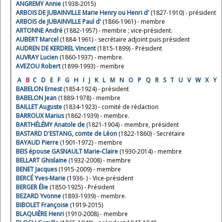
ANGREMY Annie
(1938-2015)
ARBOIS DE JUBAINVILLE Marie Henry ou Henri d'
(1827-1910) - président
ARBOIS de JUBAINVILLE Paul d'
(1866-1961) - membre
ARTONNE André
(1882-1957) - membre ; vice-président.
AUBERT Marcel
(1884-1961) - secrétaire adjoint puis président
AUDREN DE KERDREL Vincent
(1815-1899) - Président
AUVRAY Lucien
(1860-1937) - membre.
AVEZOU Robert
(1899-1993) - membre
A
B
C
D
E
F
G
H
I
J
K
L
M
N
O
P
Q
R
S
T
U
V
W
X
Y
BABELON Ernest
(1854-1924) - président
BABELON Jean
(1889-1978) - membre
BAILLET Auguste
(1834-1923) - comité de rédaction
BARROUX Marius
(1862-1939) - membre.
BARTHÉLÉMY Anatole de
(1821-1904) - membre, président
BASTARD D'ESTANG, comte de Léon
(1822-1860) - Secrétaire
BAYAUD Pierre
(1901-1972) - membre
BEIS épouse GASNAULT Marie-Claire
(1930-2014) - membre
BELLART Ghislaine
(1932-2008) - membre
BENET Jacques
(1915-2009) - membre
BERCÉ Yves-Marie
(1936- ) - Vice-président
BERGER Élie
(1850-1925) - Président
BEZARD Yvonne
(1893-1939) - membre.
BIBOLET Françoise
(1919-2015)
BLAQUIÈRE Henri
(1910-2008) - membre