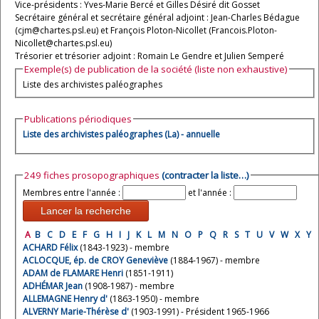
Vice-présidents : Yves-Marie Bercé et Gilles Désiré dit Gosset
Secrétaire général et secrétaire général adjoint : Jean-Charles Bédague
(cjm@chartes.psl.eu) et François Ploton-Nicollet (Francois.Ploton-
Nicollet@chartes.psl.eu)
Trésorier et trésorier adjoint : Romain Le Gendre et Julien Semperé
Exemple(s) de publication de la société (liste non exhaustive)
Liste des archivistes paléographes
Publications périodiques
Liste des archivistes paléographes (La) - annuelle
249 fiches prosopographiques
(contracter la liste…)
Membres entre l'année :
et l'année :
Lancer la recherche
A
B
C
D
E
F
G
H
I
J
K
L
M
N
O
P
Q
R
S
T
U
V
W
X
Y
ACHARD Félix
(1843-1923) - membre
ACLOCQUE, ép. de CROY Geneviève
(1884-1967) - membre
ADAM de FLAMARE Henri
(1851-1911)
ADHÉMAR Jean
(1908-1987) - membre
ALLEMAGNE Henry d'
(1863-1950) - membre
ALVERNY Marie-Thérèse d'
(1903-1991) - Président 1965-1966