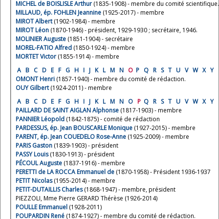
MICHEL de BOISLISLE Arthur
(1835-1908) - membre du comité scientifique.
MILLAUD, ép. FOHLEN Jeannine
(1925-2017) - membre
MIROT Albert
(1902-1984) - membre
MIROT Léon
(1870-1946) - président, 1929-1930 ; secrétaire, 1946.
MOLINIER Auguste
(1851-1904) - secrétaire
MOREL-FATIO Alfred
(1850-1924) - membre
MORTET Victor
(1855-1914) - membre
A
B
C
D
E
F
G
H
I
J
K
L
M
N
O
P
Q
R
S
T
U
V
W
X
Y
OMONT Henri
(1857-1940) - membre du comité de rédaction.
OUY Gilbert
(1924-2011) - membre
A
B
C
D
E
F
G
H
I
J
K
L
M
N
O
P
Q
R
S
T
U
V
W
X
Y
PAILLARD DE SAINT AIGLAN Alphonse
(1817-1903) - membre
PANNIER Léopold
(1842-1875) - comité de rédaction
PARDESSUS, ép. Jean BOUSCARLE Monique
(1927-2015) - membre
PARENT, ép. Jean COUEDELO Rose-Anne
(1925-2009) - membre
PARIS Gaston
(1839-1903) - président
PASSY Louis
(1830-1913) - président
PÉCOUL Auguste
(1837-1916) - membre
PERETTI de LA ROCCA Emmanuel de
(1870-1958) - Président 1936-1937
PETIT Nicolas
(1955-2014) - membre
PETIT-DUTAILLIS Charles
(1868-1947) - membre, président
PIEZZOLI, Mme Pierre GERARD Thérèse (1926-2014)
POULLE Emmanuel
(1928-2011)
POUPARDIN René
(1874-1927) - membre du comité de rédaction.