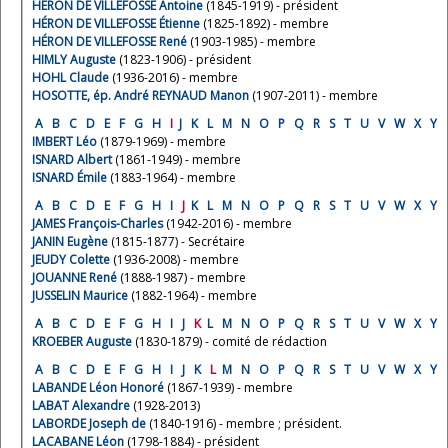
HÉRON DE VILLEFOSSE Antoine
(1845-1919) - président
HÉRON DE VILLEFOSSE Étienne
(1825-1892) - membre
HÉRON DE VILLEFOSSE René
(1903-1985) - membre
HIMLY Auguste
(1823-1906) - président
HOHL Claude
(1936-2016) - membre
HOSOTTE, ép. André REYNAUD Manon
(1907-2011) - membre
A
B
C
D
E
F
G
H
I
J
K
L
M
N
O
P
Q
R
S
T
U
V
W
X
Y
IMBERT Léo
(1879-1969) - membre
ISNARD Albert
(1861-1949) - membre
ISNARD Émile
(1883-1964) - membre
A
B
C
D
E
F
G
H
I
J
K
L
M
N
O
P
Q
R
S
T
U
V
W
X
Y
JAMES François-Charles
(1942-2016) - membre
JANIN Eugène
(1815-1877) - Secrétaire
JEUDY Colette
(1936-2008) - membre
JOUANNE René
(1888-1987) - membre
JUSSELIN Maurice
(1882-1964) - membre
A
B
C
D
E
F
G
H
I
J
K
L
M
N
O
P
Q
R
S
T
U
V
W
X
Y
KROEBER Auguste
(1830-1879) - comité de rédaction
A
B
C
D
E
F
G
H
I
J
K
L
M
N
O
P
Q
R
S
T
U
V
W
X
Y
LABANDE Léon Honoré
(1867-1939) - membre
LABAT Alexandre
(1928-2013)
LABORDE Joseph de
(1840-1916) - membre ; président.
LACABANE Léon
(1798-1884) - président