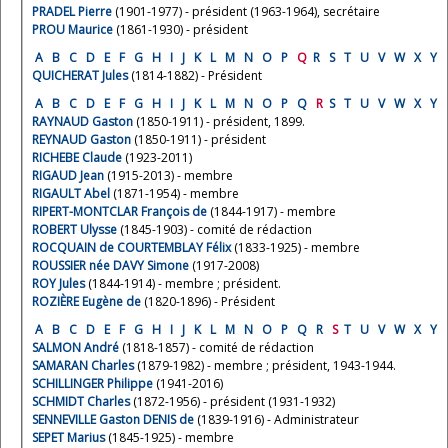
PRADEL Pierre
(1901-1977) - président (1963-1964), secrétaire
PROU Maurice
(1861-1930) - président
A
B
C
D
E
F
G
H
I
J
K
L
M
N
O
P
Q
R
S
T
U
V
W
X
Y
QUICHERAT Jules
(1814-1882) - Président
A
B
C
D
E
F
G
H
I
J
K
L
M
N
O
P
Q
R
S
T
U
V
W
X
Y
RAYNAUD Gaston
(1850-1911) - président, 1899.
REYNAUD Gaston
(1850-1911) - président
RICHEBE Claude
(1923-2011)
RIGAUD Jean
(1915-2013) - membre
RIGAULT Abel
(1871-1954) - membre
RIPERT-MONTCLAR François de
(1844-1917) - membre
ROBERT Ulysse
(1845-1903) - comité de rédaction
ROCQUAIN de COURTEMBLAY Félix
(1833-1925) - membre
ROUSSIER née DAVY Simone
(1917-2008)
ROY Jules
(1844-1914) - membre ; président.
ROZIÈRE Eugène de
(1820-1896) - Président
A
B
C
D
E
F
G
H
I
J
K
L
M
N
O
P
Q
R
S
T
U
V
W
X
Y
SALMON André
(1818-1857) - comité de rédaction
SAMARAN Charles
(1879-1982) - membre ; président, 1943-1944.
SCHILLINGER Philippe
(1941-2016)
SCHMIDT Charles
(1872-1956) - président (1931-1932)
SENNEVILLE Gaston DENIS de
(1839-1916) - Administrateur
SEPET Marius
(1845-1925) - membre