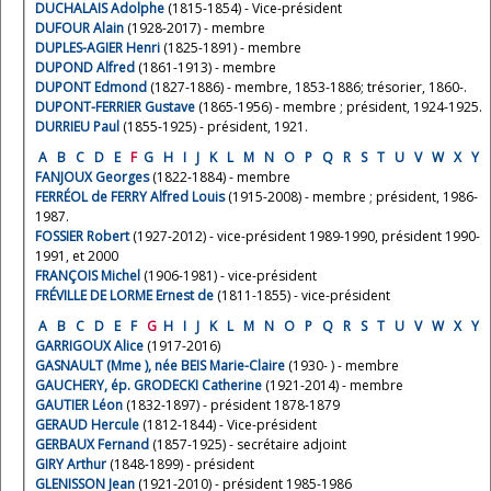
DUCHALAIS Adolphe
(1815-1854) - Vice-président
DUFOUR Alain
(1928-2017) - membre
DUPLES-AGIER Henri
(1825-1891) - membre
DUPOND Alfred
(1861-1913) - membre
DUPONT Edmond
(1827-1886) - membre, 1853-1886; trésorier, 1860-.
DUPONT-FERRIER Gustave
(1865-1956) - membre ; président, 1924-1925.
DURRIEU Paul
(1855-1925) - président, 1921.
A
B
C
D
E
F
G
H
I
J
K
L
M
N
O
P
Q
R
S
T
U
V
W
X
Y
FANJOUX Georges
(1822-1884) - membre
FERRÉOL de FERRY Alfred Louis
(1915-2008) - membre ; président, 1986-
1987.
FOSSIER Robert
(1927-2012) - vice-président 1989-1990, président 1990-
1991, et 2000
FRANÇOIS Michel
(1906-1981) - vice-président
FRÉVILLE DE LORME Ernest de
(1811-1855) - vice-président
A
B
C
D
E
F
G
H
I
J
K
L
M
N
O
P
Q
R
S
T
U
V
W
X
Y
GARRIGOUX Alice
(1917-2016)
GASNAULT (Mme ), née BEIS Marie-Claire
(1930- ) - membre
GAUCHERY, ép. GRODECKI Catherine
(1921-2014) - membre
GAUTIER Léon
(1832-1897) - président 1878-1879
GERAUD Hercule
(1812-1844) - Vice-président
GERBAUX Fernand
(1857-1925) - secrétaire adjoint
GIRY Arthur
(1848-1899) - président
GLENISSON Jean
(1921-2010) - président 1985-1986