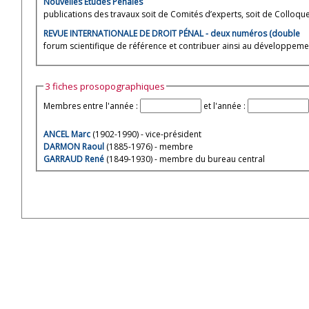
Nouvelles Etudes Pénales
publications des travaux soit de Comités d’experts, soit de Colloques
REVUE INTERNATIONALE DE DROIT PÉNAL - deux numéros (double
forum scientifique de référence et contribuer ainsi au développement
3 fiches prosopographiques
Membres entre l'année :
et l'année :
ANCEL Marc
(1902-1990) - vice-président
DARMON Raoul
(1885-1976) - membre
GARRAUD René
(1849-1930) - membre du bureau central