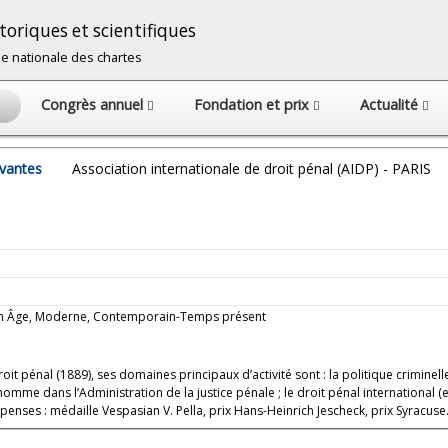
oriques et scientifiques
cole nationale des chartes
Congrès annuel
Fondation et prix
Actualité
avantes
Association internationale de droit pénal (AIDP) - PARIS
oyen Âge, Moderne, Contemporain-Temps présent
it pénal (1889), ses domaines principaux d’activité sont : la politique criminell
’homme dans l’Administration de la justice pénale ; le droit pénal international (e
mpenses : médaille Vespasian V. Pella, prix Hans-Heinrich Jescheck, prix Syracuse