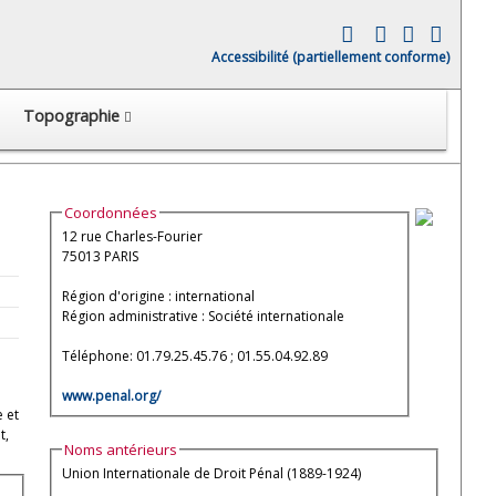
Accessibilité (partiellement conforme)
Topographie
Coordonnées
12 rue Charles-Fourier
75013 PARIS
Région d'origine : international
Région administrative : Société internationale
Téléphone: 01.79.25.45.76 ; 01.55.04.92.89
www.penal.org/
e et
t,
Noms antérieurs
.
Union Internationale de Droit Pénal (1889-1924)