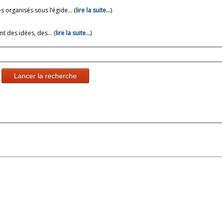
 organisés sous l’égide... (
lire la suite…
)
 des idées, des... (
lire la suite…
)
Lancer la recherche