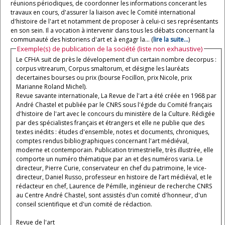
réunions périodiques, de coordonner les informations concerant les
travaux en cours, d'assurer la liaison avec le Comité international
d'histoire de l'art et notamment de proposer à celui-ci ses représentants
en son sein. Il a vocation à intervenir dans tous les débats concernant la
communauté des historiens d'art et à engagr la... (
lire la suite...
)
Exemple(s) de publication de la société (liste non exhaustive)
Le CFHA suit de près le dévelopement d'un certain nombre decorpus :
corpus vitrearum, Corpus smaltorum, et désigne les lauréats
decertaines bourses ou prix (bourse Focillon, prix Nicole, prix
Marianne Roland Michel).
Revue savante internationale, La Revue de l'art a été créée en 1968 par
André Chastel et publiée par le CNRS sous l'égide du Comité français
d'histoire de l'art avec le concours du ministère de la Culture. Rédigée
par des spécialistes français et étrangers et elle ne publie que des
textes inédits : études d'ensemble, notes et documents, chroniques,
comptes rendus bibliographiques concernant l'art médiéval,
moderne et contemporain. Publication trimestrielle, très illustrée, elle
comporte un numéro thématique par an et des numéros varia. Le
directeur, Pierre Curie, conservateur en chef du patrimoine, le vice-
directeur, Daniel Russo, professeur en histoire de l’art médiéval, et le
rédacteur en chef, Laurence de Pémille, ingénieur de recherche CNRS
au Centre André Chastel, sont assistés d'un comité d'honneur, d'un
conseil scientifique et d'un comité de rédaction.
Revue de l'art