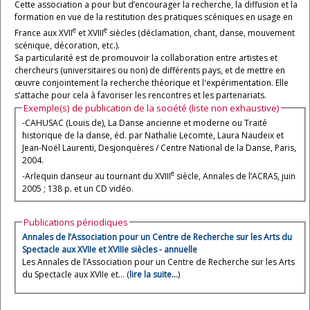
Cette association a pour but d’encourager la recherche, la diffusion et la
formation en vue de la restitution des pratiques scéniques en usage en
e
e
France aux XVII
et XVIII
siècles (déclamation, chant, danse, mouvement
scénique, décoration, etc.).
Sa particularité est de promouvoir la collaboration entre artistes et
chercheurs (universitaires ou non) de différents pays, et de mettre en
œuvre conjointement la recherche théorique et l'expérimentation. Elle
s’attache pour cela à favoriser les rencontres et les partenariats.
Exemple(s) de publication de la société (liste non exhaustive)
-CAHUSAC (Louis de), La Danse ancienne et moderne ou Traité
historique de la danse, éd. par Nathalie Lecomte, Laura Naudeix et
Jean-Noël Laurenti, Desjonquères / Centre National de la Danse, Paris,
2004.
e
-Arlequin danseur au tournant du XVIII
siècle, Annales de l’ACRAS, juin
2005 ; 138 p. et un CD vidéo.
Publications périodiques
Annales de l’Association pour un Centre de Recherche sur les Arts du
Spectacle aux XVIIe et XVIIIe siècles - annuelle
Les Annales de l’Association pour un Centre de Recherche sur les Arts
du Spectacle aux XVIIe et... (
lire la suite…
)