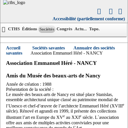
Accessibilité (partiellement conforme)
CTHS
Éditions
Congrès
Actu...
Topo.
Sociétés
Accueil
Sociétés savantes
Annuaire des sociétés
savantes
Association Emmanuel Héré - NANCY
Association Emmanuel Héré - NANCY
Amis du Musée des beaux-arts de Nancy
Année de création : 1988
Présentation de la société :
Le musée des beaux-arts de Nancy est situé place Stanislas,
ensemble architectural unique classé au patrimoine mondial de
e
l’Unesco et chef-d’œuvre de l’architecte Emmanuel Héré (XVIII
siècle). Rénové et agrandi en 1999, il présente des collections
e
e
illustrant l’art en Europe du XV
au XXI
siècle. L`association
offre aux amis de multiples activites conviviales pour une
meilleure connaissance du monde de l`Art.