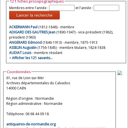
121 fiches prosopographiques
Membres entre l'année :
et l'année :
Lancer la recherche
ACKERMANN Paul
(1812-1846) - membre
ADIGARD DES GAUTRIES Jean
(1890-1947) - vice-président (1962),
président (1963)
ANGERARD Edmond
(1846-1913) - membre, 1875-1913
ASSELIN Augustin
(1756-1845) - membre titulaire, 1824-1838
AUDIAT Louis
- membre résidant
>
Afficher les 121 savants…
Coordonnées
61, rue de Lion-sur-Mer
Archives départementales du Calvados
14000 CAEN
Région d'origine : Normandie
Région administrative : Normandie
Téléphone: 06 68 44 09 18
antiquaires-de-normandie.org