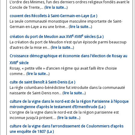
L’ordre des Minimes, l’un des derniers ordres religieux fondés avant le
Concile de Trente,... (
lire la suite…
)
couvent des Récollets à Saint-Germain-en-Laye (Le )
La seule communauté monastique masculine importante de Saint-
Germain-en-Laye a eu une brève... (
lire la suite…
)
e
e
création du port de Meudon aux XVII
-XVIII
siècles (La )
La création du port de Meudon n’est qu’un épisode parmi beaucoup
d’autres de la mise en... (
lire la suite…
)
Croissance démographique et économie dans l'élection de Rosay au
e
XVIII
siècle
Rosay, « petite ville » d’ancien régime qui avait failli être choisie
comme... (
lire la suite…
)
culte de saint Benoît à Saint-Denis (Le )
La règle columbano-bénédictine fut introduite dans la communauté
naissante de Saint-Denis non... (
lire la suite…
)
culture de la vigne dans le nord-est de la région Parisienne à l’époque
mérovingienne d’après le testament d’Ermenthrude (La )
L’origine de la vigne dans le nord-est de la région parisienne est
inconnue jusqu’à présent.... (
lire la suite…
)
culture de la vigne dans l’arrondissement de Coulommiers d’après
une enquête de 1807 (La )