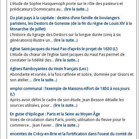
L’étude de Sophie Hasquenoph porte sur le rôle des pasteurs et
prédicateurs Dominicains au... (
lire la suite…
)
Du plat pays à la capitale : destins d’une famille de boulangers
parisiens, les Destors de Gonesse (de la fin du règne de Louis XIV à la
Monarchie de juillet)
L’histoire du lignage des Destors sur la longue durée (cinq à six
générations) illustre un... (
lire la suite…
)
église Saint-Jacques du Haut Pas d’après le projet de 1630 (L’)
L’étude du chœur de l’église Saint-Jacques du Haut Pas permet de
constater la fidélité des... (
lire la suite…
)
églises flamboyantes du Vexin français (Les )
Abondante et variée, à la fois raffinée et sobre, dominée par Gisors et
son atelier,... (
lire la suite…
)
emploi communal : l’exemple de Maisons-Alfort de 1850 à nos jours
(L’)
Après avoir défini le cadre de son étude, Jean Besson détaille les
sources utilisées, pour... (
lire la suite…
)
En guise d'épilogue : Paris et la Seine au Moyen Âge
Voies de circulation dans Paris, ponts, utilisation du fleuve pour le
commerce… Jean Favier... (
lire la suite…
)
enceintes de Crécy-en-Brie et la fortification dans l’ouest du comté de