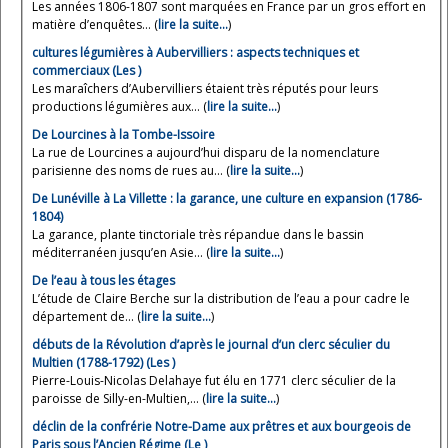
Les années 1806-1807 sont marquées en France par un gros effort en
matière d’enquêtes... (
lire la suite…
)
cultures légumières à Aubervilliers : aspects techniques et
commerciaux (Les )
Les maraîchers d’Aubervilliers étaient très réputés pour leurs
productions légumières aux... (
lire la suite…
)
De Lourcines à la Tombe-Issoire
La rue de Lourcines a aujourd’hui disparu de la nomenclature
parisienne des noms de rues au... (
lire la suite…
)
De Lunéville à La Villette : la garance, une culture en expansion (1786-
1804)
La garance, plante tinctoriale très répandue dans le bassin
méditerranéen jusqu’en Asie... (
lire la suite…
)
De l’eau à tous les étages
L’étude de Claire Berche sur la distribution de l’eau a pour cadre le
département de... (
lire la suite…
)
débuts de la Révolution d’après le journal d’un clerc séculier du
Multien (1788-1792) (Les )
Pierre-Louis-Nicolas Delahaye fut élu en 1771 clerc séculier de la
paroisse de Silly-en-Multien,... (
lire la suite…
)
déclin de la confrérie Notre-Dame aux prêtres et aux bourgeois de
Paris sous l’Ancien Régime (Le )