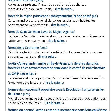
recherche en cours (Les )
Après avoir présenté l’historique des fonds des chartes
mérovingiennes de Saint-Denis,... (
lire la suite…
)
forêt de la région parisienne : son dynamisme et son passé (La )
Certains indices tels le relief du sol ou les plantes inhabituelles
permettent souvent d’établir... (
lire la suite…
)
forêt de Saint-Germain-Laval au Moyen Âge (La )
La forêt de Saint-Germain Laval a appartenu pendant un millénaire à
l’abbaye de Saint-Germain... (
lire la suite…
)
forêts de la Couronne (Les )
L’étude porte ici sur la partie forestière du domaine de la couronne :
sa consistance, son... (
lire la suite…
)
forêts d’une grande famille en Île-de-France, la défense du fonds
forestier et les affrontements sociaux dans le comté de Pontchartrain
e
au XVIII
siècle (Les )
La présente étude se propose d’aborder le thème de la réformation
forestière dans le cadre... (
lire la suite…
)
formes du mouvement populaire sous la Révolution française en Île-
de-France (Les )
Michel Vovelle analyse dans cet article les modes de propagation des
nouvelles et rumeurs en... (
lire la suite…
)
fortune du prieuré Sainte-Croix de la Bretonnerie sous l’Ancien Régime