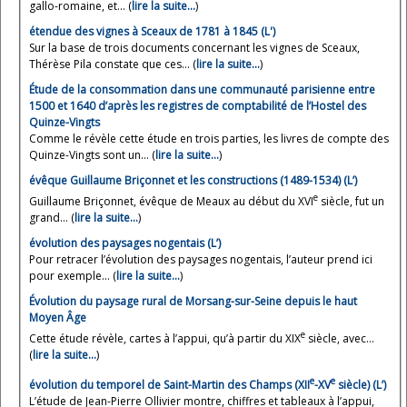
gallo-romaine, et... (
lire la suite…
)
étendue des vignes à Sceaux de 1781 à 1845 (L')
Sur la base de trois documents concernant les vignes de Sceaux,
Thérèse Pila constate que ces... (
lire la suite…
)
Étude de la consommation dans une communauté parisienne entre
1500 et 1640 d’après les registres de comptabilité de l’Hostel des
Quinze-Vingts
Comme le révèle cette étude en trois parties, les livres de compte des
Quinze-Vingts sont un... (
lire la suite…
)
évêque Guillaume Briçonnet et les constructions (1489-1534) (L’)
e
Guillaume Briçonnet, évêque de Meaux au début du XVI
siècle, fut un
grand... (
lire la suite…
)
évolution des paysages nogentais (L’)
Pour retracer l’évolution des paysages nogentais, l’auteur prend ici
pour exemple... (
lire la suite…
)
Évolution du paysage rural de Morsang-sur-Seine depuis le haut
Moyen Âge
e
Cette étude révèle, cartes à l’appui, qu’à partir du XIX
siècle, avec...
(
lire la suite…
)
e
e
évolution du temporel de Saint-Martin des Champs (XII
-XV
siècle) (L’)
L’étude de Jean-Pierre Ollivier montre, chiffres et tableaux à l’appui,