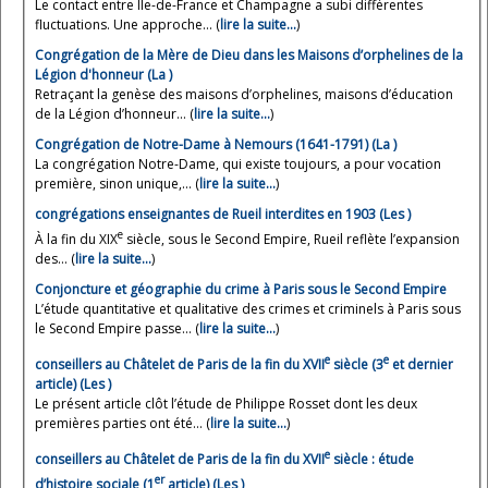
Le contact entre Île-de-France et Champagne a subi différentes
fluctuations. Une approche... (
lire la suite…
)
Congrégation de la Mère de Dieu dans les Maisons d’orphelines de la
Légion d'honneur (La )
Retraçant la genèse des maisons d’orphelines, maisons d’éducation
de la Légion d’honneur... (
lire la suite…
)
Congrégation de Notre-Dame à Nemours (1641-1791) (La )
La congrégation Notre-Dame, qui existe toujours, a pour vocation
première, sinon unique,... (
lire la suite…
)
congrégations enseignantes de Rueil interdites en 1903 (Les )
e
À la fin du XIX
siècle, sous le Second Empire, Rueil reflète l’expansion
des... (
lire la suite…
)
Conjoncture et géographie du crime à Paris sous le Second Empire
L’étude quantitative et qualitative des crimes et criminels à Paris sous
le Second Empire passe... (
lire la suite…
)
e
e
conseillers au Châtelet de Paris de la fin du XVII
siècle (3
et dernier
article) (Les )
Le présent article clôt l’étude de Philippe Rosset dont les deux
premières parties ont été... (
lire la suite…
)
e
conseillers au Châtelet de Paris de la fin du XVII
siècle : étude
er
d’histoire sociale (1
article) (Les )