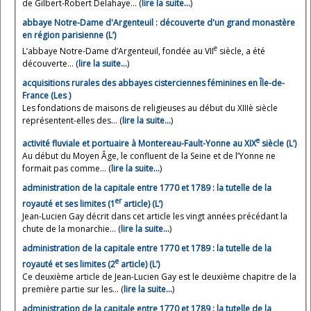
de Gilbert-Robert Delahaye... (
lire la suite…
)
abbaye Notre-Dame d'Argenteuil : découverte d'un grand monastère
en région parisienne (L’)
e
L’abbaye Notre-Dame d’Argenteuil, fondée au VII
siècle, a été
découverte... (
lire la suite…
)
acquisitions rurales des abbayes cisterciennes féminines en Île-de-
France (Les )
Les fondations de maisons de religieuses au début du XIIIè siècle
représentent-elles des... (
lire la suite…
)
e
activité fluviale et portuaire à Montereau-Fault-Yonne au XIX
siècle (L’)
Au début du Moyen Âge, le confluent de la Seine et de l’Yonne ne
formait pas comme... (
lire la suite…
)
administration de la capitale entre 1770 et 1789 : la tutelle de la
er
royauté et ses limites (1
article) (L’)
Jean-Lucien Gay décrit dans cet article les vingt années précédant la
chute de la monarchie... (
lire la suite…
)
administration de la capitale entre 1770 et 1789 : la tutelle de la
e
royauté et ses limites (2
article) (L’)
Ce deuxième article de Jean-Lucien Gay est le deuxième chapitre de la
première partie sur les... (
lire la suite…
)
administration de la capitale entre 1770 et 1789 : la tutelle de la