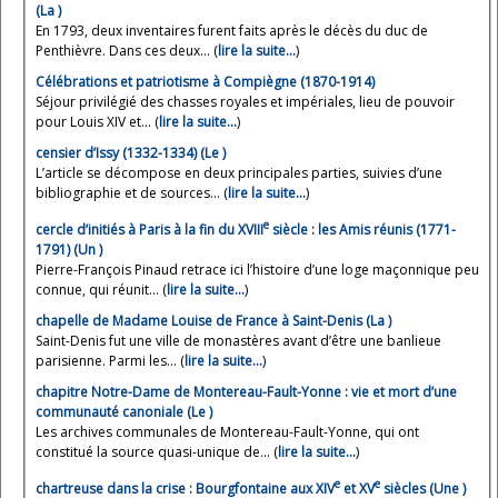
(La )
En 1793, deux inventaires furent faits après le décès du duc de
Penthièvre. Dans ces deux... (
lire la suite…
)
Célébrations et patriotisme à Compiègne (1870-1914)
Séjour privilégié des chasses royales et impériales, lieu de pouvoir
pour Louis XIV et... (
lire la suite…
)
censier d’Issy (1332-1334) (Le )
L’article se décompose en deux principales parties, suivies d’une
bibliographie et de sources... (
lire la suite…
)
e
cercle d’initiés à Paris à la fin du XVIII
siècle : les Amis réunis (1771-
1791) (Un )
Pierre-François Pinaud retrace ici l’histoire d’une loge maçonnique peu
connue, qui réunit... (
lire la suite…
)
chapelle de Madame Louise de France à Saint-Denis (La )
Saint-Denis fut une ville de monastères avant d’être une banlieue
parisienne. Parmi les... (
lire la suite…
)
chapitre Notre-Dame de Montereau-Fault-Yonne : vie et mort d’une
communauté canoniale (Le )
Les archives communales de Montereau-Fault-Yonne, qui ont
constitué la source quasi-unique de... (
lire la suite…
)
e
e
chartreuse dans la crise : Bourgfontaine aux XIV
et XV
siècles (Une )