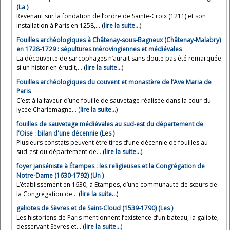
(La )
Revenant sur la fondation de l’ordre de Sainte-Croix (1211) et son
installation à Paris en 1258,... (
lire la suite…
)
Fouilles archéologiques à Châtenay-sous-Bagneux (Châtenay-Malabry)
en 1728-1729 : sépultures mérovingiennes et médiévales
La découverte de sarcophages n’aurait sans doute pas été remarquée
si un historien érudit,... (
lire la suite…
)
Fouilles archéologiques du couvent et monastère de l’Ave Maria de
Paris
C’est à la faveur d’une fouille de sauvetage réalisée dans la cour du
lycée Charlemagne... (
lire la suite…
)
fouilles de sauvetage médiévales au sud-est du département de
l'Oise : bilan d'une décennie (Les )
Plusieurs constats peuvent être tirés d’une décennie de fouilles au
sud-est du département de... (
lire la suite…
)
foyer janséniste à Étampes : les religieuses et la Congrégation de
Notre-Dame (1630-1792) (Un )
L’établissement en 1630, à Etampes, d’une communauté de sœurs de
la Congrégation de... (
lire la suite…
)
galiotes de Sèvres et de Saint-Cloud (1539-1790) (Les )
Les historiens de Paris mentionnent l’existence d’un bateau, la galiote,
desservant Sèvres et... (
lire la suite…
)