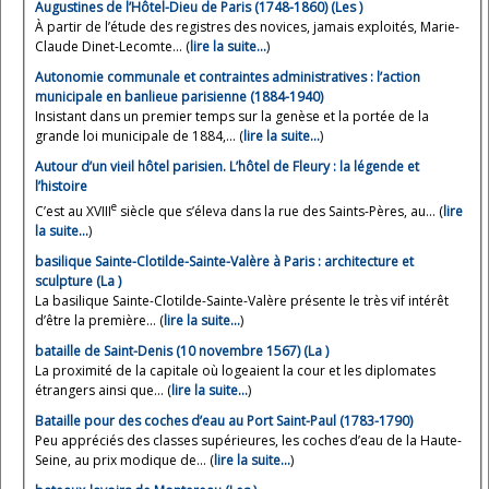
Augustines de l’Hôtel-Dieu de Paris (1748-1860) (Les )
À partir de l’étude des registres des novices, jamais exploités, Marie-
Claude Dinet-Lecomte... (
lire la suite…
)
Autonomie communale et contraintes administratives : l’action
municipale en banlieue parisienne (1884-1940)
Insistant dans un premier temps sur la genèse et la portée de la
grande loi municipale de 1884,... (
lire la suite…
)
Autour d’un vieil hôtel parisien. L’hôtel de Fleury : la légende et
l’histoire
e
C’est au XVIII
siècle que s’éleva dans la rue des Saints-Pères, au... (
lire
la suite…
)
basilique Sainte-Clotilde-Sainte-Valère à Paris : architecture et
sculpture (La )
La basilique Sainte-Clotilde-Sainte-Valère présente le très vif intérêt
d’être la première... (
lire la suite…
)
bataille de Saint-Denis (10 novembre 1567) (La )
La proximité de la capitale où logeaient la cour et les diplomates
étrangers ainsi que... (
lire la suite…
)
Bataille pour des coches d’eau au Port Saint-Paul (1783-1790)
Peu appréciés des classes supérieures, les coches d’eau de la Haute-
Seine, au prix modique de... (
lire la suite…
)