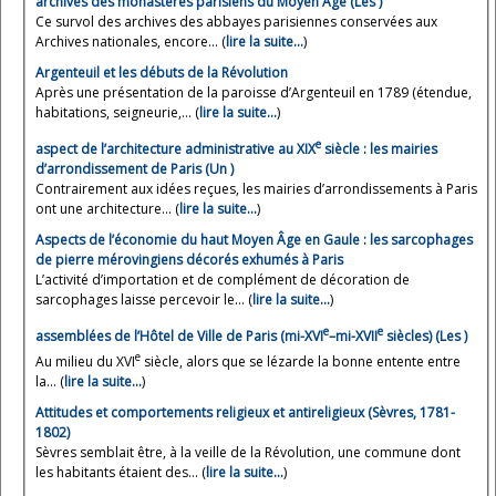
archives des monastères parisiens du Moyen Âge (Les )
Ce survol des archives des abbayes parisiennes conservées aux
Archives nationales, encore... (
lire la suite…
)
Argenteuil et les débuts de la Révolution
Après une présentation de la paroisse d’Argenteuil en 1789 (étendue,
habitations, seigneurie,... (
lire la suite…
)
e
aspect de l’architecture administrative au XIX
siècle : les mairies
d’arrondissement de Paris (Un )
Contrairement aux idées reçues, les mairies d’arrondissements à Paris
ont une architecture... (
lire la suite…
)
Aspects de l’économie du haut Moyen Âge en Gaule : les sarcophages
de pierre mérovingiens décorés exhumés à Paris
L’activité d’importation et de complément de décoration de
sarcophages laisse percevoir le... (
lire la suite…
)
e
e
assemblées de l’Hôtel de Ville de Paris (mi-XVI
–mi-XVII
siècles) (Les )
e
Au milieu du XVI
siècle, alors que se lézarde la bonne entente entre
la... (
lire la suite…
)
Attitudes et comportements religieux et antireligieux (Sèvres, 1781-
1802)
Sèvres semblait être, à la veille de la Révolution, une commune dont
les habitants étaient des... (
lire la suite…
)