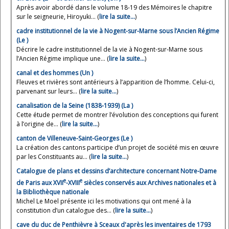
Après avoir abordé dans le volume 18-19 des Mémoires le chapitre
sur le seigneurie, Hiroyuki... (
lire la suite…
)
cadre institutionnel de la vie à Nogent-sur-Marne sous l’Ancien Régime
(Le )
Décrire le cadre institutionnel de la vie à Nogent-sur-Marne sous
l’Ancien Régime implique une... (
lire la suite…
)
canal et des hommes (Un )
Fleuves et rivières sont antérieurs à l’apparition de l’homme. Celui-ci,
parvenant sur leurs... (
lire la suite…
)
canalisation de la Seine (1838-1939) (La )
Cette étude permet de montrer l’évolution des conceptions qui furent
à l’origine de... (
lire la suite…
)
canton de Villeneuve-Saint-Georges (Le )
La création des cantons participe d’un projet de société mis en œuvre
par les Constituants au... (
lire la suite…
)
Catalogue de plans et dessins d’architecture concernant Notre-Dame
e
e
de Paris aux XVII
-XVIII
siècles conservés aux Archives nationales et à
la Bibliothèque nationale
Michel Le Moel présente ici les motivations qui ont mené à la
constitution d’un catalogue des... (
lire la suite…
)
cave du duc de Penthièvre à Sceaux d'après les inventaires de 1793