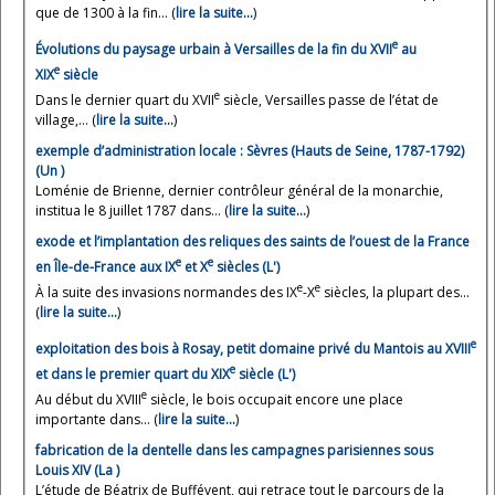
que de 1300 à la fin... (
lire la suite…
)
e
Évolutions du paysage urbain à Versailles de la fin du XVII
au
e
XIX
siècle
e
Dans le dernier quart du XVII
siècle, Versailles passe de l’état de
village,... (
lire la suite…
)
exemple d’administration locale : Sèvres (Hauts de Seine, 1787-1792)
(Un )
Loménie de Brienne, dernier contrôleur général de la monarchie,
institua le 8 juillet 1787 dans... (
lire la suite…
)
exode et l’implantation des reliques des saints de l’ouest de la France
e
e
en Île-de-France aux IX
et X
siècles (L')
e
e
À la suite des invasions normandes des IX
-X
siècles, la plupart des...
(
lire la suite…
)
e
exploitation des bois à Rosay, petit domaine privé du Mantois au XVIII
e
et dans le premier quart du XIX
siècle (L')
e
Au début du XVIII
siècle, le bois occupait encore une place
importante dans... (
lire la suite…
)
fabrication de la dentelle dans les campagnes parisiennes sous
Louis XIV (La )
L’étude de Béatrix de Buffévent, qui retrace tout le parcours de la