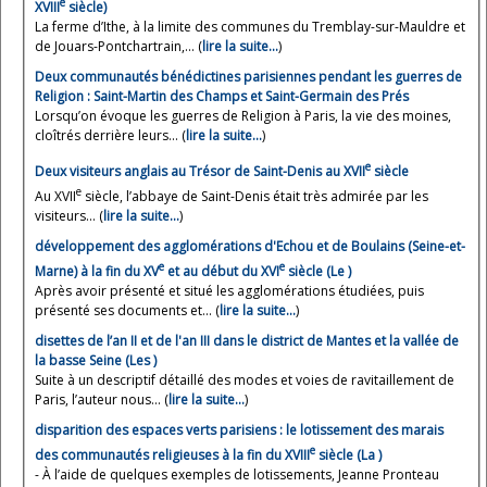
e
XVIII
siècle)
La ferme d’Ithe, à la limite des communes du Tremblay-sur-Mauldre et
de Jouars-Pontchartrain,... (
lire la suite…
)
Deux communautés bénédictines parisiennes pendant les guerres de
Religion : Saint-Martin des Champs et Saint-Germain des Prés
Lorsqu’on évoque les guerres de Religion à Paris, la vie des moines,
cloîtrés derrière leurs... (
lire la suite…
)
e
Deux visiteurs anglais au Trésor de Saint-Denis au XVII
siècle
e
Au XVII
siècle, l’abbaye de Saint-Denis était très admirée par les
visiteurs... (
lire la suite…
)
développement des agglomérations d'Echou et de Boulains (Seine-et-
e
e
Marne) à la fin du XV
et au début du XVI
siècle (Le )
Après avoir présenté et situé les agglomérations étudiées, puis
présenté ses documents et... (
lire la suite…
)
disettes de l’an II et de l'an III dans le district de Mantes et la vallée de
la basse Seine (Les )
Suite à un descriptif détaillé des modes et voies de ravitaillement de
Paris, l’auteur nous... (
lire la suite…
)
disparition des espaces verts parisiens : le lotissement des marais
e
des communautés religieuses à la fin du XVIII
siècle (La )
- À l’aide de quelques exemples de lotissements, Jeanne Pronteau