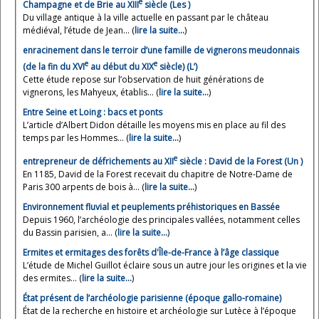
e
Champagne et de Brie au XIII
siècle (Les )
Du village antique à la ville actuelle en passant par le château
médiéval, l’étude de Jean... (
lire la suite…
)
enracinement dans le terroir d’une famille de vignerons meudonnais
e
e
(de la fin du XVI
au début du XIX
siècle) (L’)
Cette étude repose sur l’observation de huit générations de
vignerons, les Mahyeux, établis... (
lire la suite…
)
Entre Seine et Loing : bacs et ponts
L’article d’Albert Didon détaille les moyens mis en place au fil des
temps par les Hommes... (
lire la suite…
)
e
entrepreneur de défrichements au XII
siècle : David de la Forest (Un )
En 1185, David de la Forest recevait du chapitre de Notre-Dame de
Paris 300 arpents de bois à... (
lire la suite…
)
Environnement fluvial et peuplements préhistoriques en Bassée
Depuis 1960, l’archéologie des principales vallées, notamment celles
du Bassin parisien, a... (
lire la suite…
)
Ermites et ermitages des forêts d'Île-de-France à l’âge classique
L’étude de Michel Guillot éclaire sous un autre jour les origines et la vie
des ermites... (
lire la suite…
)
État présent de l’archéologie parisienne (époque gallo-romaine)
État de la recherche en histoire et archéologie sur Lutèce à l’époque