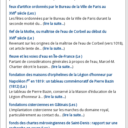
feux d’artifice ordonnés par le Bureau de la Ville de Paris au
e
XVII
siècle (Les )
Les fêtes ordonnées par le Bureau de la Ville de Paris durant la
seconde moitié du... (
lire la suite…
)
fief de la Mothe, ou maîtrise de l’eau de Corbeil au début du
e
XVII
siècle (Le )
Revenant sur les origines de la maîtrise de l’eau de Corbeil (vers 1018),
cet article tente de... (
lire la suite…
)
fleuve et les voies d'eau en Île-de-France (Le )
Partant de considérations générales à propos de l’eau, Marcel-M.
Chartier décrit le bassin... (
lire la suite…
)
fondation des maisons d’orphelines de la Légion d’honneur par
er
Napoléon I
en 1819 : un tableau commémoratif de Pierre Bazin
(1812) (La )
Le tableau de Pierre Bazin, conservé à la Maison d’éducation de la
Légion d’honneur à... (
lire la suite…
)
fondations cisterciennes en Gâtinais (Les )
L’implantation cistercienne sur les marches du domaine royal,
particulièrement au contact du... (
lire la suite…
)
fonds des chartes mérovingiennes de Saint-Denis : rapport sur une