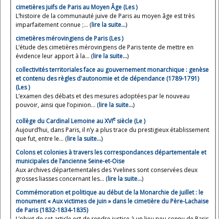
cimetières juifs de Paris au Moyen Âge (Les )
L’histoire de la communauté juive de Paris au moyen âge est très
imparfaitement connue ;... (
lire la suite…
)
cimetières mérovingiens de Paris (Les )
L’étude des cimetières mérovingiens de Paris tente de mettre en
évidence leur apport à la... (
lire la suite…
)
collectivités territoriales face au gouvernement monarchique : genèse
et contenu des règles d'autonomie et de dépendance (1789-1791)
(Les )
L’examen des débats et des mesures adoptées par le nouveau
pouvoir, ainsi que l’opinion... (
lire la suite…
)
e
collège du Cardinal Lemoine au XVI
siècle (Le )
Aujourd’hui, dans Paris, il n’y a plus trace du prestigieux établissement
que fut, entre le... (
lire la suite…
)
Colons et colonies à travers les correspondances départementale et
municipales de l’ancienne Seine-et-Oise
Aux archives départementales des Yvelines sont conservées deux
grosses liasses concernant les... (
lire la suite…
)
Commémoration et politique au début de la Monarchie de juillet : le
monument « Aux victimes de juin » dans le cimetière du Père-Lachaise
de Paris (1832-1834-1835)
L’objet de cet article est de rendre justice à un lieu peu connu de Paris,