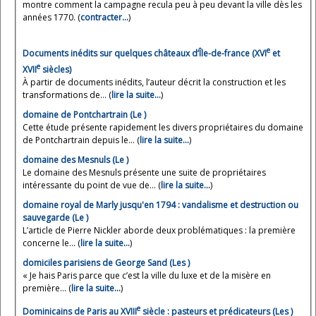
montre comment la campagne recula peu à peu devant la ville dès les
années 1770. (
contracter…
)
e
Documents inédits sur quelques châteaux d’Île-de-france (XVI
et
e
XVII
siècles)
À partir de documents inédits, l’auteur décrit la construction et les
transformations de... (
lire la suite…
)
domaine de Pontchartrain (Le )
Cette étude présente rapidement les divers propriétaires du domaine
de Pontchartrain depuis le... (
lire la suite…
)
domaine des Mesnuls (Le )
Le domaine des Mesnuls présente une suite de propriétaires
intéressante du point de vue de... (
lire la suite…
)
domaine royal de Marly jusqu'en 1794 : vandalisme et destruction ou
sauvegarde (Le )
L’article de Pierre Nickler aborde deux problématiques : la première
concerne le... (
lire la suite…
)
domiciles parisiens de George Sand (Les )
« Je hais Paris parce que c’est la ville du luxe et de la misère en
première... (
lire la suite…
)
e
Dominicains de Paris au XVIII
siècle : pasteurs et prédicateurs (Les )