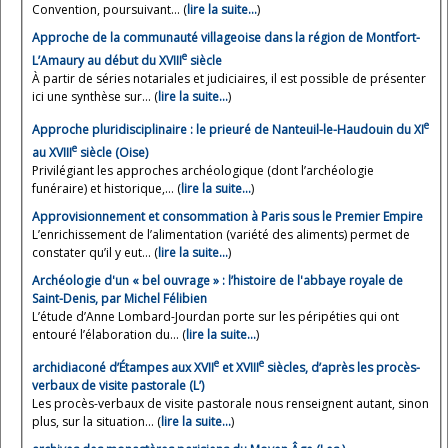
Convention, poursuivant... (
lire la suite…
)
Approche de la communauté villageoise dans la région de Montfort-
e
L’Amaury au début du XVIII
siècle
À partir de séries notariales et judiciaires, il est possible de présenter
ici une synthèse sur... (
lire la suite…
)
e
Approche pluridisciplinaire : le prieuré de Nanteuil-le-Haudouin du XI
e
au XVIII
siècle (Oise)
Privilégiant les approches archéologique (dont l’archéologie
funéraire) et historique,... (
lire la suite…
)
Approvisionnement et consommation à Paris sous le Premier Empire
L’enrichissement de l’alimentation (variété des aliments) permet de
constater qu’il y eut... (
lire la suite…
)
Archéologie d'un « bel ouvrage » : l’histoire de l'abbaye royale de
Saint-Denis, par Michel Félibien
L’étude d’Anne Lombard-Jourdan porte sur les péripéties qui ont
entouré l’élaboration du... (
lire la suite…
)
e
e
archidiaconé d’Étampes aux XVII
et XVIII
siècles, d’après les procès-
verbaux de visite pastorale (L’)
Les procès-verbaux de visite pastorale nous renseignent autant, sinon
plus, sur la situation... (
lire la suite…
)