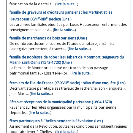
fabrication de la dentelle... (
lire la suite…
)
famille de graveurs et d’éditeurs parisiens : les Martinet et les
e
e
Hautecoeur (XVIII
-XIX
siècles) (Une )
Les archives familiales étudiées par Louis Hautecoeur renferment des
renseignements utiles à... (
lire la suite…
)
famille de marchands de bois parisiens (Une )
De nombreux documents tirés de l’étude du notaire janséniste
Laideguive permettent, à travers... (
lire la suite…
)
famille de noblesse de robe : les Habert de Montmort, seigneurs du
Mesnil-Saint-Denis (1543-1720) (Une )
La famille de Montmort a laissé des traces de son passage
patrimonial tant aux Essarts-le-Roi... (
lire la suite…
)
e
e
fermiers de l’Île-de-France (X
-XVIII
siècle) : bilan d’une enquête (Les )
Décrivant étape par étape ses travaux de recherche, son « enquête »,
Jean-Marc... (
lire la suite…
)
Fêtes et réceptions de la municipalité parisienne (1804-1870)
Revenant sur les fêtes organisées par la municipalité parisienne
depuis le... (
lire la suite…
)
fêtes patriotiques à Chelles pendant la Révolution (Les )
Au moment de la Révolution, toutes les conditions semblaient réunies
pour faire lever à Chelles... (
lire la suite…
)