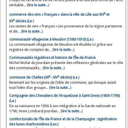
véritable... (
lire la suite…
)
e
commerce des vins « français » dans la ville de Lille aux XIV
et
e
XV
siècles (Le )
Les ventes de vins « français » (en provenance de la région parisienne
et de... (
lire la suite…
)
communauté villageoise à Meudon (1560-1610) (La )
La communauté villageoise de Meudon est étudiée ici grâce aux
registres de comptes de... (
lire la suite…
)
Communautés régulières et histoire de l’Île-de-France
Michel Mollat du Jourdain présente des réflexions générales sur le rôle
des communautés... (
lire la suite…
)
e
e
commune de Chelles (XII
– XIV
siècles) (La )
Revenant sur les origines de l’idée de commune, qui évoque avant
tout l’idée d’un groupe... (
lire la suite…
)
Compagnie des Chevaliers de l’Arquebuse à Saint-Denis (1656-1790)
(La )
De sa naissance en 1656 à son intégration à la Garde nationale en
1790, Anne Lombard-Jourdan... (
lire la suite…
)
confins boisés de l'Île-de-France et de la Champagne : signification
des lunes charbonnières (Les )