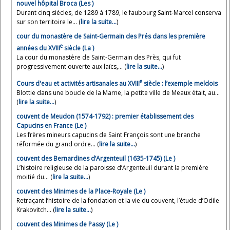
nouvel hôpital Broca (Les )
Durant cinq siècles, de 1289 à 1789, le faubourg Saint-Marcel conserva
sur son territoire le... (
lire la suite…
)
cour du monastère de Saint-Germain des Prés dans les première
e
années du XVIII
siècle (La )
La cour du monastère de Saint-Germain des Près, qui fut
progressivement ouverte aux laïcs,... (
lire la suite…
)
e
Cours d'eau et activités artisanales au XVIII
siècle : l’exemple meldois
Blottie dans une boucle de la Marne, la petite ville de Meaux était, au...
(
lire la suite…
)
couvent de Meudon (1574-1792) : premier établissement des
Capucins en France (Le )
Les frères mineurs capucins de Saint François sont une branche
réformée du grand ordre... (
lire la suite…
)
couvent des Bernardines d’Argenteuil (1635-1745) (Le )
L’histoire religieuse de la paroisse d’Argenteuil durant la première
moitié du... (
lire la suite…
)
couvent des Minimes de la Place-Royale (Le )
Retraçant l’histoire de la fondation et la vie du couvent, l’étude d’Odile
Krakovitch... (
lire la suite…
)
couvent des Minimes de Passy (Le )