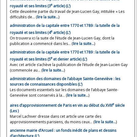
e
royauté et ses limites (3
article) (L’)
Cette deuxième partie du travail de Jean-Lucien Gay, intitulée « Les
difficultés de... (
lire la suite…
)
administration de la capitale entre 1770 et 1789 : la tutelle de la
e
royauté et ses limites (4
article) (L’)
On trouvera ici la suite de l’étude de Jean-Lucien Gay, dont la
publication a commencé dans les... (
lire la suite…
)
administration de la capitale entre 1770 et 1789 : la tutelle de la
e
royauté et ses limites (5
et denier article) (L’)
Avec cet article s’achève la publication de l’étude de Jean-Lucien Gay
(commencée au... (
lire la suite…
)
administration des domaines de l’abbaye Sainte-Geneviève : les
sources de connaissances disponibles (L’)
Les documents essentiels sur les domaines de l’abbaye Sainte-
Geneviève sont conservés à la... (
lire la suite…
)
e
aires d’approvisionnement de Paris en vin au début du XVIII
siècle
(Les )
Marcel Lachiver dresse dans cet article une carte des
approvisionnements parisiens, du moins ceux... (
lire la suite…
)
ancienne mairie d’Arcueil : un fonds inédit de plans et dessins
d’architecture (L’)