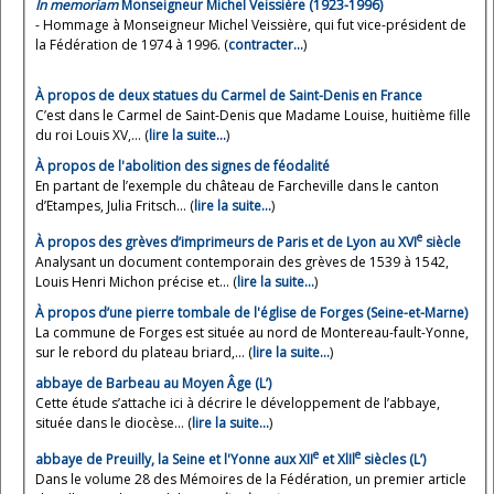
In memoriam
Monseigneur Michel Veissière (1923-1996)
- Hommage à Monseigneur Michel Veissière, qui fut vice-président de
la Fédération de 1974 à 1996. (
contracter…
)
À propos de deux statues du Carmel de Saint-Denis en France
C’est dans le Carmel de Saint-Denis que Madame Louise, huitième fille
du roi Louis XV,... (
lire la suite…
)
À propos de l'abolition des signes de féodalité
En partant de l’exemple du château de Farcheville dans le canton
d’Etampes, Julia Fritsch... (
lire la suite…
)
e
À propos des grèves d’imprimeurs de Paris et de Lyon au XVI
siècle
Analysant un document contemporain des grèves de 1539 à 1542,
Louis Henri Michon précise et... (
lire la suite…
)
À propos d’une pierre tombale de l'église de Forges (Seine-et-Marne)
La commune de Forges est située au nord de Montereau-fault-Yonne,
sur le rebord du plateau briard,... (
lire la suite…
)
abbaye de Barbeau au Moyen Âge (L’)
Cette étude s’attache ici à décrire le développement de l’abbaye,
située dans le diocèse... (
lire la suite…
)
e
e
abbaye de Preuilly, la Seine et l'Yonne aux XII
et XlIl
siècles (L’)
Dans le volume 28 des Mémoires de la Fédération, un premier article