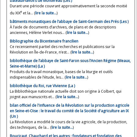
bateaux-lavoirs de Montereau (Les )
Durant une période couvrant approximativement la seconde moitié
e
du XIX
et la... (
lire la suite…
)
bâtiments monastiques de l’abbaye de Saint-Germain des Prés (Les )
À l’aide de documents d’archives, de plans et de descriptions
anciennes, Hélène Verlet nous... (
lire la suite…
)
Bibliographie du Bicentenaire francilien
Ce recensement partiel des recherches et publications sur la
Révolution en Île-de-France, n’est... (
lire la suite…
)
bibliothèque de l’abbaye de Saint-Faron sous l’Ancien Régime (Meaux,
Seine-et-Marne) (La )
Produits du travail monastique, bases de la liturgie et outils
indispensables de l’étude, les... (
lire la suite…
)
bibliothèque du Roi, rue Vivienne (La )
La Bibliothèque nationale actuelle doit son origine à Colbert, qui
joignit aux manuscrits et... (
lire la suite…
)
bilan officiel de l'influence de la Révolution sur la production agricole
en Seine-et-Oise : le travail du comité de la Société d'agriculture an IX
(Un )
La Révolution a modifié le cours de la vie agricole, de la production,
des techniques, de la... (
lire la suite…
)
Boucicaut, Chauchard et les autres : fondateurs et fondation des