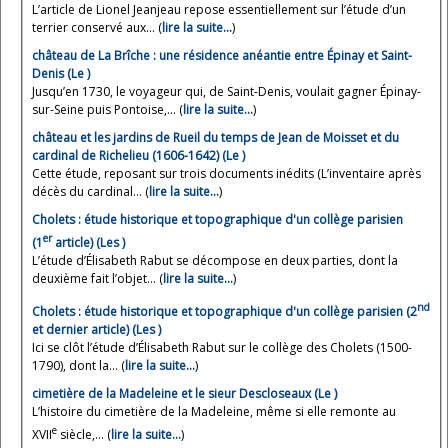
L’article de Lionel Jeanjeau repose essentiellement sur l’étude d’un
terrier conservé aux... (
lire la suite…
)
château de La Brîche : une résidence anéantie entre Épinay et Saint-
Denis (Le )
Jusqu’en 1730, le voyageur qui, de Saint-Denis, voulait gagner Épinay-
sur-Seine puis Pontoise,... (
lire la suite…
)
château et les jardins de Rueil du temps de Jean de Moisset et du
cardinal de Richelieu (1606-1642) (Le )
Cette étude, reposant sur trois documents inédits (L’inventaire après
décès du cardinal... (
lire la suite…
)
Cholets : étude historique et topographique d'un collège parisien
er
(1
article) (Les )
L’étude d’Élisabeth Rabut se décompose en deux parties, dont la
deuxième fait l’objet... (
lire la suite…
)
nd
Cholets : étude historique et topographique d'un collège parisien (2
et dernier article) (Les )
Ici se clôt l’étude d’Élisabeth Rabut sur le collège des Cholets (1500-
1790), dont la... (
lire la suite…
)
cimetière de la Madeleine et le sieur Descloseaux (Le )
L’histoire du cimetière de la Madeleine, même si elle remonte au
e
XVII
siècle,... (
lire la suite…
)