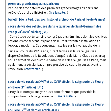
premiers grands magasins parisiens
L’étude des fondateurs des premiers grands magasins parisiens
relève d’abord de l’histoire... (
lire la suite…
)
bulletin [de la Féd. des soc. histo. et archéo. de Paris et Ile-de-France]
cadre de vie des religieuses dans le quartier de Saint-Germain des
e
e
Prés (XVII
-XVIII
siècles) (Le )
- Cette étude porte sur cinq congrégations féminines dont les Archives
nationales conservent les plans de leurs différentes installations à
l’époque moderne. Ces couvents, installés sur la rive gauche de la
e
Seine au cours du XVII
siècle, furent fermés et leurs religieuses
dispersées lors de la Révolution. L’enquête de Marie-Claude Leclercq
nous permet de découvrir le cadre de vie des religieuses à Paris, mais
également la sécularisation progressive de ces religieuses avant la
Révolution. (
contracter…
)
e
e
cadre de vie rurale au XVIl
et au XVIII
siècle : la seigneurie de Fleury-
er
en-Bière (1
article) (Un )
Hiroyuki Ninomiya analyse aussi concrètement que possible la
composition de la seigneurie, sa... (
lire la suite…
)
e
e
cadre de vie rurale au XVIl
et au XVIII
siècle : la seigneurie de Fleury-
nd
en-Bière (2
et dernier article) (Un )