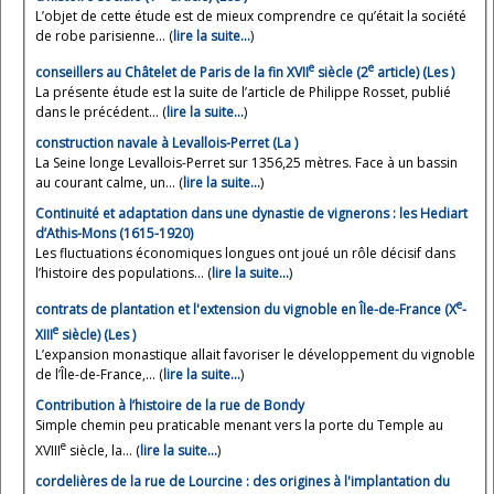
L’objet de cette étude est de mieux comprendre ce qu’était la société
de robe parisienne... (
lire la suite…
)
e
e
conseillers au Châtelet de Paris de la fin XVII
siècle (2
article) (Les )
La présente étude est la suite de l’article de Philippe Rosset, publié
dans le précédent... (
lire la suite…
)
construction navale à Levallois-Perret (La )
La Seine longe Levallois-Perret sur 1356,25 mètres. Face à un bassin
au courant calme, un... (
lire la suite…
)
Continuité et adaptation dans une dynastie de vignerons : les Hediart
d’Athis-Mons (1615-1920)
Les fluctuations économiques longues ont joué un rôle décisif dans
l’histoire des populations... (
lire la suite…
)
e
contrats de plantation et l'extension du vignoble en Île-de-France (X
-
e
XIII
siècle) (Les )
L’expansion monastique allait favoriser le développement du vignoble
de l’Île-de-France,... (
lire la suite…
)
Contribution à l’histoire de la rue de Bondy
Simple chemin peu praticable menant vers la porte du Temple au
e
XVIII
siècle, la... (
lire la suite…
)
cordelières de la rue de Lourcine : des origines à l'implantation du