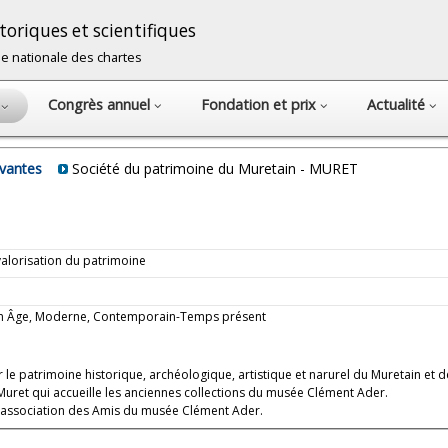
oriques et scientifiques
cole nationale des chartes
Congrès annuel
Fondation et prix
Actualité
s
avantes
Société du patrimoine du Muretain - MURET
 valorisation du patrimoine
oyen Âge, Moderne, Contemporain-Temps présent
 le patrimoine historique, archéologique, artistique et narurel du Muretain et d
uret qui accueille les anciennes collections du musée Clément Ader.
l'association des Amis du musée Clément Ader.