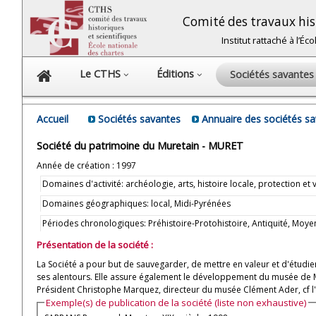
Comité des travaux hist
Institut rattaché à l’É
Le CTHS
Éditions
Sociétés savante
Accueil
Sociétés savantes
Annuaire des sociétés s
Société du patrimoine du Muretain - MURET
Année de création : 1997
Domaines d'activité: archéologie, arts, histoire locale, protection et
Domaines géographiques: local, Midi-Pyrénées
Périodes chronologiques: Préhistoire-Protohistoire, Antiquité, M
Présentation de la société :
La Société a pour but de sauvegarder, de mettre en valeur et d'étudier
ses alentours. Elle assure également le développement du musée de M
Président Christophe Marquez, directeur du musée Clément Ader, cf 
Exemple(s) de publication de la société (liste non exhaustive)