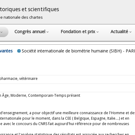
oriques et scientifiques
cole nationale des chartes
Congrès annuel
Fondation et prix
Actualité
s
avantes
Société internationale de biométrie humaine (SIBH) - PAR
pharmacie, vétérinaire
oyen Âge, Moderne, Contemporain-Temps présent
t d'enseignement, a pour objectif une meilleure connaissance de l'Homme et de
rnationale pour le moment, dans la CEE ( Belgique, Espagne, Italie....) et en
e avec le concours du CNRS fait aujourd'hui référence pour de nombreuses
ssance et l'analyse statistique des résultats est associée aux recherches en