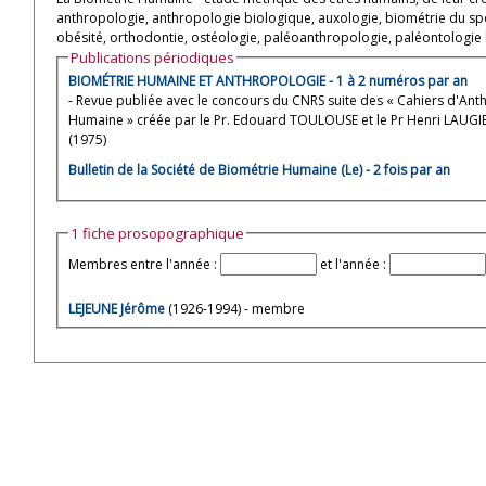
anthropologie, anthropologie biologique, auxologie, biométrie du spor
obésité, orthodontie, ostéologie, paléoanthropologie, paléontologi
Publications périodiques
BIOMÉTRIE HUMAINE ET ANTHROPOLOGIE - 1 à 2 numéros par an
- Revue publiée avec le concours du CNRS suite des « Cahiers d'Anth
Humaine » créée par le Pr. Edouard TOULOUSE et le Pr Henri LAUGIE
(1975)
Bulletin de la Société de Biométrie Humaine (Le) - 2 fois par an
1 fiche prosopographique
Membres entre l'année :
et l'année :
LEJEUNE Jérôme
(1926-1994) - membre