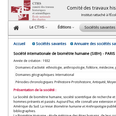
Comité des travaux hist
Institut rattaché à l’É
Le CTHS
Éditions
Sociétés savante
Accueil
Sociétés savantes
Annuaire des sociétés s
Société internationale de biométrie humaine (SIBH) - PARIS
Année de création : 1932
Domaines d'activité: ethnologie, anthropologie, folklore, médecine, 
Domaines géographiques: International
Périodes chronologiques: Préhistoire-Protohistoire, Antiquité, M
Présentation de la société :
La Société de biométrie humaine, société scientifique de recherche e
hommes présents et passés. Aujourd'hui, elle connaît une extension inte
Amérique du Sud. La revue
Biométrie humaine et Anthropologie
publié
bibliographies.
La Biométrie Humaine - étude métrique des êtres humains, de leur croi