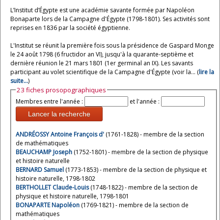
L’Institut d’Égypte est une académie savante formée par Napoléon
Bonaparte lors de la Campagne d'Égypte (1798-1801). Ses activités sont
reprises en 1836 par la société égyptienne.
L'Institut se réunit la première fois sous la présidence de Gaspard Monge
le 24 août 1798 (6 fructidor an VI), jusqu'à la quarante-septième et
dernière réunion le 21 mars 1801 (1er germinal an IX). Les savants
participant au volet scientifique de la Campagne d'Égypte (voir la... (
lire la
suite...
)
23 fiches prosopographiques
Membres entre l'année :
et l'année :
Lancer la recherche
ANDRÉOSSY Antoine François d'
(1761-1828) - membre de la section
de mathématiques
BEAUCHAMP Joseph
(1752-1801) - membre de la section de physique
et histoire naturelle
BERNARD Samuel
(1773-1853) - membre de la section de physique et
histoire naturelle, 1798-1802
BERTHOLLET Claude-Louis
(1748-1822) - membre de la section de
physique et histoire naturelle, 1798-1801
BONAPARTE Napoléon
(1769-1821) - membre de la section de
mathématiques