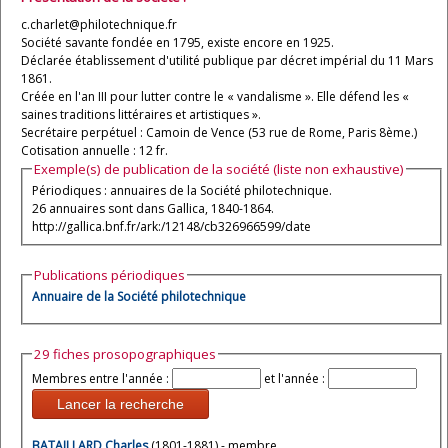
c.charlet@philotechnique.fr
Société savante fondée en 1795, existe encore en 1925.
Déclarée établissement d'utilité publique par décret impérial du 11 Mars
1861.
Créée en l'an III pour lutter contre le « vandalisme ». Elle défend les «
saines traditions littéraires et artistiques ».
Secrétaire perpétuel : Camoin de Vence (53 rue de Rome, Paris 8ème.)
Cotisation annuelle : 12 fr.
Exemple(s) de publication de la société (liste non exhaustive)
Périodiques : annuaires de la Société philotechnique.
26 annuaires sont dans Gallica, 1840-1864.
http://gallica.bnf.fr/ark:/12148/cb326966599/date
Publications périodiques
Annuaire de la Société philotechnique
29 fiches prosopographiques
Membres entre l'année :
et l'année :
Lancer la recherche
BATAILLARD Charles
(1801-1881) - membre