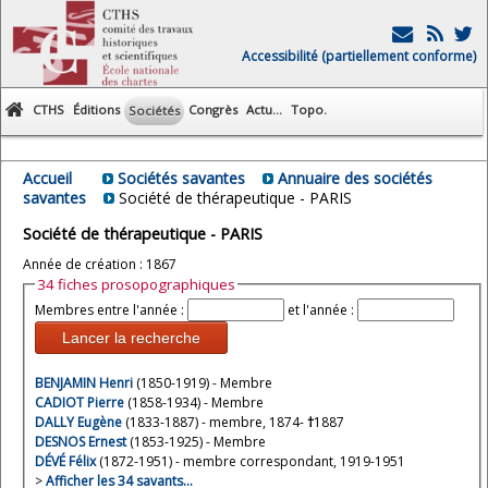
Accessibilité (partiellement conforme)
CTHS
Éditions
Congrès
Actu...
Topo.
Sociétés
Accueil
Sociétés savantes
Annuaire des sociétés
savantes
Société de thérapeutique - PARIS
Société de thérapeutique - PARIS
Année de création : 1867
34 fiches prosopographiques
Membres entre l'année :
et l'année :
Lancer la recherche
BENJAMIN Henri
(1850-1919) - Membre
CADIOT Pierre
(1858-1934) - Membre
DALLY Eugène
(1833-1887) - membre, 1874-
†
1887
DESNOS Ernest
(1853-1925) - Membre
DÉVÉ Félix
(1872-1951) - membre correspondant, 1919-1951
>
Afficher les 34 savants…