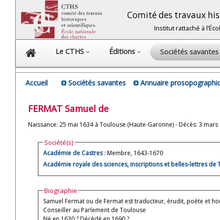
Comité des travaux hist
Institut rattaché à l’É
Le CTHS
Éditions
Sociétés savante
Accueil
Sociétés savantes
Annuaire prosopographiq
FERMAT
Samuel de
Naissance: 25 mai 1634 à Toulouse (Haute-Garonne) - Décès: 3 mars
Société(s)
Académie de Castres
: Membre, 1643-1670
Académie royale des sciences, inscriptions et belles-lettres de
Biographie
Samuel Fermat ou de Fermat est traducteur, érudit, poète et h
Conseiller au Parlement de Toulouse
Né en 1630 ? Décédé en 1690 ?