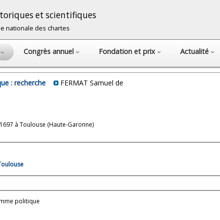
oriques et scientifiques
cole nationale des chartes
Congrès annuel
Fondation et prix
Actualité
s
ue : recherche
FERMAT Samuel de
 1697 à Toulouse (Haute-Garonne)
 Toulouse
omme politique