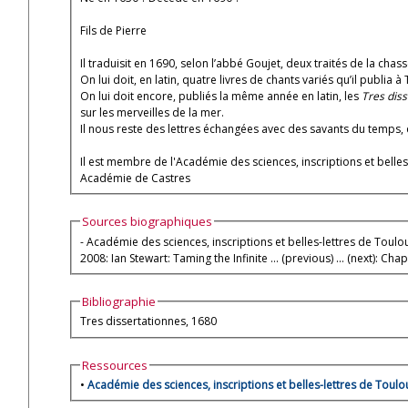
Fils de Pierre
Il traduisit en 1690, selon l’abbé Goujet, deux traités de la cha
On lui doit, en latin, quatre livres de chants variés qu’il publia
On lui doit encore, publiés la même année en latin, les
Tres diss
sur les merveilles de la mer.
Il nous reste des lettres échangées avec des savants du temps, d
Il est membre de l'Académie des sciences, inscriptions et belle
Académie de Castres
Sources biographiques
- Académie des sciences, inscriptions et belles-lettres de Toulou
2008: Ian Stewart: Taming the Infinite ... (previous) ... (next): C
Bibliographie
Tres dissertationnes, 1680
Ressources
•
Académie des sciences, inscriptions et belles-lettres de Toulo