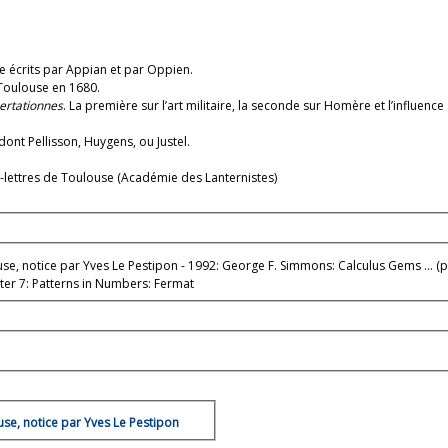
sse écrits par Appian et par Oppien.
 à Toulouse en 1680.
ertationnes
. La première sur l’art militaire, la seconde sur Homère et l’influence q
ont Pellisson, Huygens, ou Justel.
s-lettres de Toulouse (Académie des Lanternistes)
se, notice par Yves Le Pestipon - 1992: George F. Simmons: Calculus Gems ... (pre
hapter 7: Patterns in Numbers: Fermat
use, notice par Yves Le Pestipon