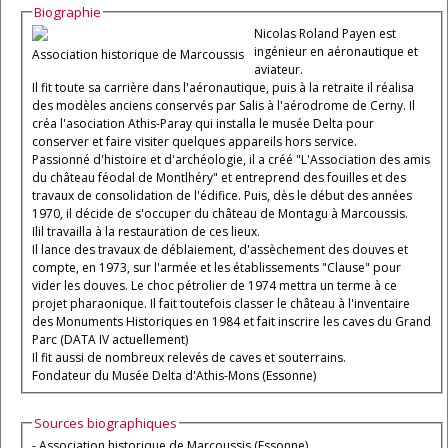
Biographie
Nicolas Roland Payen est
ingénieur en aéronautique et
Association historique de Marcoussis
aviateur.
Il fit toute sa carrière dans l'aéronautique, puis à la retraite il réalisa
des modèles anciens conservés par Salis à l'aérodrome de Cerny. Il
créa l'asociation Athis-Paray qui installa le musée Delta pour
conserver et faire visiter quelques appareils hors service.
Passionné d'histoire et d'archéologie, il a créé "L'Association des amis
du château féodal de Montlhéry" et entreprend des fouilles et des
travaux de consolidation de l'édifice. Puis, dès le début des années
1970, il décide de s'occuper du château de Montagu à Marcoussis.
Ilil travailla à la restauration de ces lieux.
Il lance des travaux de déblaiement, d'assèchement des douves et
compte, en 1973, sur l'armée et les établissements "Clause" pour
vider les douves. Le choc pétrolier de 1974 mettra un terme à ce
projet pharaonique. Il fait toutefois classer le château à l'inventaire
des Monuments Historiques en 1984 et fait inscrire les caves du Grand
Parc (DATA IV actuellement)
Il fit aussi de nombreux relevés de caves et souterrains.
Fondateur du Musée Delta d'Athis-Mons (Essonne)
Sources biographiques
- Association historique de Marcoussis (Essonne)