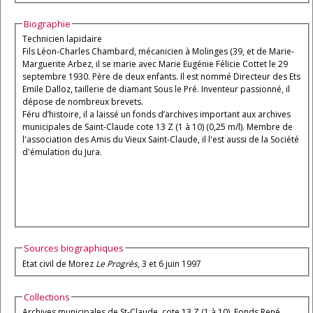
Biographie
Technicien lapidaire
Fils Léon-Charles Chambard, mécanicien à Molinges (39, et de Marie-
Marguerite Arbez, il se marie avec Marie Eugénie Félicie Cottet le 29
septembre 1930. Père de deux enfants. Il est nommé Directeur des Ets
Emile Dalloz, taillerie de diamant Sous le Pré. Inventeur passionné, il
dépose de nombreux brevets.
Féru d’histoire, il a laissé un fonds d’archives important aux archives
municipales de Saint-Claude cote 13 Z (1 à 10) (0,25 m/l). Membre de
l'association des Amis du Vieux Saint-Claude, il l'est aussi de la Société
d'émulation du Jura.
Sources biographiques
Etat civil de Morez
Le Progrès
, 3 et 6 juin 1997
Collections
Archives municipales de St-Claude, cote 13 Z (1 à 10), Fonds René