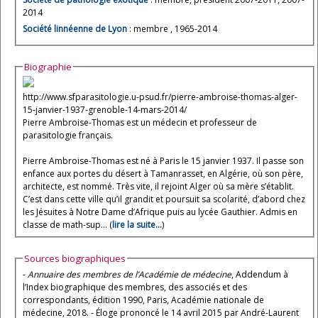
2014
Société linnéenne de Lyon
: membre , 1965-2014
Biographie
http://www.sfparasitologie.u-psud.fr/pierre-ambroise-thomas-alger-
15-janvier-1937-grenoble-14-mars-2014/
Pierre Ambroise-Thomas est un médecin et professeur de
parasitologie français.
Pierre Ambroise-Thomas est né à Paris le 15 janvier 1937. Il passe son
enfance aux portes du désert à Tamanrasset, en Algérie, où son père,
architecte, est nommé. Très vite, il rejoint Alger où sa mère s’établit.
C’est dans cette ville qu’il grandit et poursuit sa scolarité, d’abord chez
les Jésuites à Notre Dame d’Afrique puis au lycée Gauthier. Admis en
classe de math-sup... (
lire la suite...
)
Sources biographiques
-
Annuaire des membres de l’Académie de médecine
, Addendum à
l’Index biographique des membres, des associés et des
correspondants, édition 1990, Paris, Académie nationale de
médecine, 2018. - Éloge prononcé le 14 avril 2015 par André-Laurent