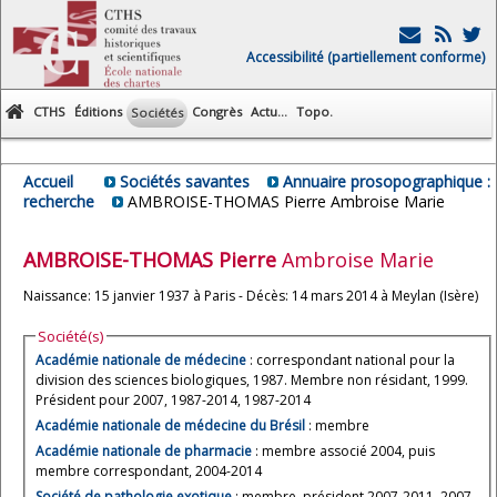
Accessibilité (partiellement conforme)
CTHS
Éditions
Congrès
Actu...
Topo.
Sociétés
Accueil
Sociétés savantes
Annuaire prosopographique :
recherche
AMBROISE-THOMAS Pierre Ambroise Marie
AMBROISE-THOMAS
Pierre
Ambroise Marie
Naissance: 15 janvier 1937 à Paris - Décès: 14 mars 2014 à Meylan (Isère)
Société(s)
Académie nationale de médecine
: correspondant national pour la
division des sciences biologiques, 1987. Membre non résidant, 1999.
Président pour 2007, 1987-2014, 1987-2014
Académie nationale de médecine du Brésil
: membre
Académie nationale de pharmacie
: membre associé 2004, puis
membre correspondant, 2004-2014
Société de pathologie exotique
: membre, président 2007-2011, 2007-