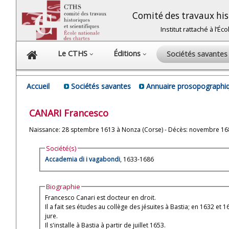
Comité des travaux hist
Institut rattaché à l’É
Le CTHS
Éditions
Sociétés savante
Accueil
Sociétés savantes
Annuaire prosopographiq
CANARI
Francesco
Naissance: 28 sptembre 1613 à Nonza (Corse) - Décès: novembre 1686
Société(s)
Accademia di i vagabondi
, 1633-1686
Biographie
Francesco Canari est docteur en droit.
Il a fait ses études au collège des jésuites à Bastia; en 1632 et
jure.
Il s'installe à Bastia à partir de juillet 1653.