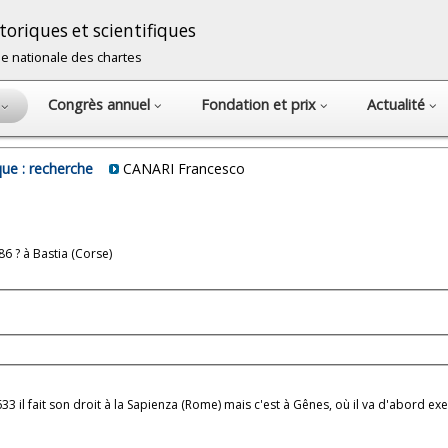
oriques et scientifiques
cole nationale des chartes
Congrès annuel
Fondation et prix
Actualité
s
ue : recherche
CANARI Francesco
 ? à Bastia (Corse)
 1633 il fait son droit à la Sapienza (Rome) mais c'est à Gênes, où il va d'abord e