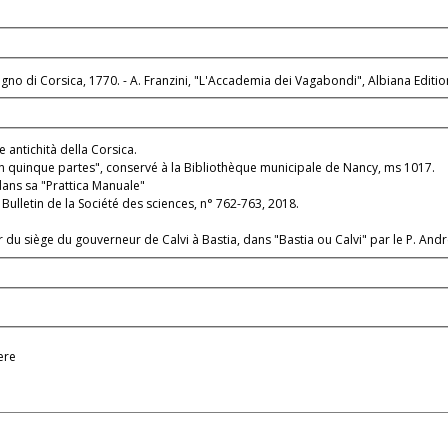
se,1831; - Cambiaggi, Storia del Regno di Corsica, 1770. - A. Franzini, "L'Accademia dei Vagabondi", Albiana 
 antichità della Corsica.
m in quinque partes", conservé à la Bibliothèque municipale de Nancy, ms 1017.
tidans sa "Prattica Manuale"
ulletin de la Société des sciences, n° 762-763, 2018.
 du siège du gouverneur de Calvi à Bastia, dans "Bastia ou Calvi" par le P. Andr
ere