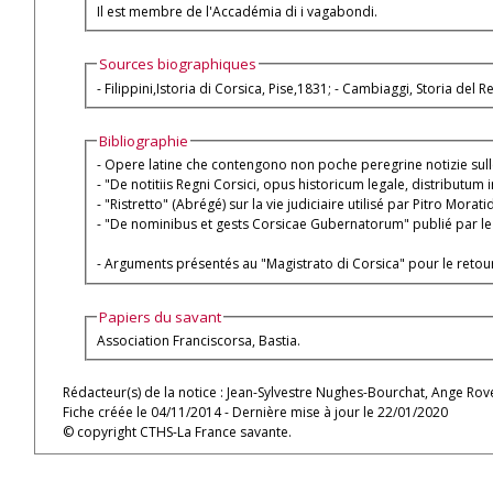
Il est membre de l'Accadémia di i vagabondi.
Sources biographiques
- Filippini,Istoria di Corsica, Pi
Bibliographie
- Opere latine che contengono non poche peregrine notizie sulle
- "De notitiis Regni Corsici, opus historicum legale, distributu
- "Ristretto" (Abrégé) sur la vie judiciaire utilisé par Pitro Mora
- "De nominibus et gests Corsicae Gubernatorum" publié par le B
- Arguments présentés au "Magistrato di Corsica" pour le retour
Papiers du savant
Association Franciscorsa, Bastia.
Rédacteur(s) de la notice : Jean-Sylvestre Nughes-Bourchat, Ange Rov
Fiche créée le 04/11/2014 - Dernière mise à jour le 22/01/2020
© copyright CTHS-La France savante.