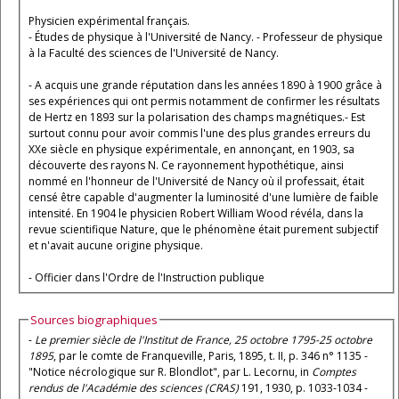
Physicien expérimental français.
- Études de physique à l'Université de Nancy. - Professeur de physique
à la Faculté des sciences de l'Université de Nancy.
- A acquis une grande réputation dans les années 1890 à 1900 grâce à
ses expériences qui ont permis notamment de confirmer les résultats
de Hertz en 1893 sur la polarisation des champs magnétiques.- Est
surtout connu pour avoir commis l'une des plus grandes erreurs du
XXe siècle en physique expérimentale, en annonçant, en 1903, sa
découverte des rayons N. Ce rayonnement hypothétique, ainsi
nommé en l'honneur de l'Université de Nancy où il professait, était
censé être capable d'augmenter la luminosité d'une lumière de faible
intensité. En 1904 le physicien Robert William Wood révéla, dans la
revue scientifique Nature, que le phénomène était purement subjectif
et n'avait aucune origine physique.
- Officier dans l'Ordre de l'Instruction publique
Sources biographiques
-
Le premier siècle de l'Institut de France, 25 octobre 1795-25 octobre
1895
, par le comte de Franqueville, Paris, 1895, t. II, p. 346 n° 1135 -
"Notice nécrologique sur R. Blondlot", par L. Lecornu, in
Comptes
rendus de l'Académie des sciences (CRAS)
191, 1930, p. 1033-1034 -