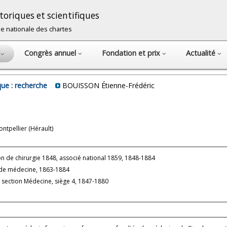
oriques et scientifiques
cole nationale des chartes
Congrès annuel
Fondation et prix
Actualité
s
ue : recherche
BOUISSON Étienne-Frédéric
ntpellier (Hérault)
on de chirurgie 1848, associé national 1859, 1848-1884
 de médecine, 1863-1884
 section Médecine, siège 4, 1847-1880