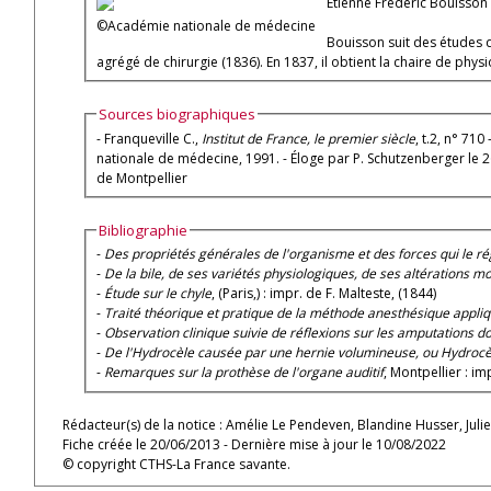
Étienne Frédéric Bouisson
©Académie nationale de médecine
Bouisson suit des études d
agrégé de chirurgie (1836). En 1837, il obtient la chaire de phys
Sources biographiques
- Franqueville C.,
Institut de France, le premier siècle
, t.2, n° 710 
nationale de médecine, 1991. - Éloge par P. Schutzenberger le 26 octobre 1886 d
de Montpellier
Bibliographie
-
Des propriétés générales de l'organisme et des forces qui le ré
-
De la bile, de ses variétés physiologiques, de ses altérations m
-
Étude sur le chyle
, (Paris,) : impr. de F. Malteste, (1844)
-
Traité théorique et pratique de la méthode anesthésique appliqu
-
Observation clinique suivie de réflexions sur les amputations d
-
De l'Hydrocèle causée par une hernie volumineuse, ou Hydroc
-
Remarques sur la prothèse de l'organe auditif
, Montpellier : i
Rédacteur(s) de la notice : Amélie Le Pendeven, Blandine Husser, Juli
Fiche créée le 20/06/2013 - Dernière mise à jour le 10/08/2022
© copyright CTHS-La France savante.