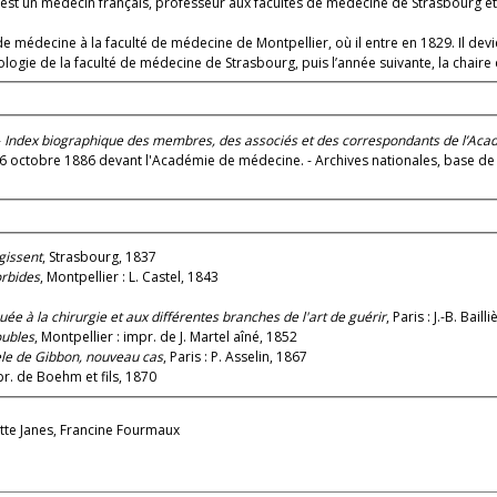
 est un médecin français, professeur aux facultés de médecine de Strasbourg et
e médecine à la faculté de médecine de Montpellier, où il entre en 1829. Il devi
iologie de la faculté de médecine de Strasbourg, puis l’année suivante, la chaire 
-
Index biographique des membres, des associés et des correspondants de l’Ac
evant l'Académie de médecine. - Archives nationales, base de la Légion d'Honneur, LH/314/61 - Acadé
gissent
, Strasbourg, 1837
orbides
, Montpellier : L. Castel, 1843
ée à la chirurgie et aux différentes branches de l'art de guérir
, Paris : J.-B. Baill
oubles
, Montpellier : impr. de J. Martel aîné, 1852
èle de Gibbon, nouveau cas
, Paris : P. Asselin, 1867
mpr. de Boehm et fils, 1870
ette Janes, Francine Fourmaux