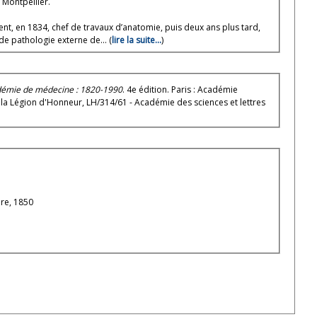
 Montpellier.
ent, en 1834, chef de travaux d’anatomie, puis deux ans plus tard,
de pathologie externe de... (
lire la suite...
)
adémie de médecine : 1820-1990
. 4e édition. Paris : Académie
mie des sciences et lettres
ière, 1850